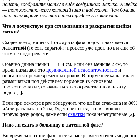
понять, вообразите матку в виде воздушного шарика. А шейка
— тот хвостик, через который шар и надувают. Чем больше
шар, тем короче хвостик и тем труднее его завязать.
Что я почувствую при сглаживании и раскрытии шейки
матки?
Скорее всего, ничего. Потому эта фаза родов и называется
латентной
(то есть скрытой): процесс уже идет, но вы еще об
этом не подозреваете.
Обычно длина шейки — 3–4 см. Если она меньше 2 см, то
врачи называют это
цервикальной недостаточностью
и
опасаются преждевременных родов. В норме шейка начинает
размягчаться под действием гормонов (в основном
прогестерона) и укорачиваться непосредственно к началу
родов [1].
Если при осмотре врач обнаружит, что шейка сглажена на 80%
и/или раскрыта на 2 см, будет считаться, что вы вошли в
первую фазу родов, даже если
схватки
пока нерегулярные [2].
Надо ли ехать в больницу в латентной фазе?
Во время латентной фазы шейка раскрывается очень медленно