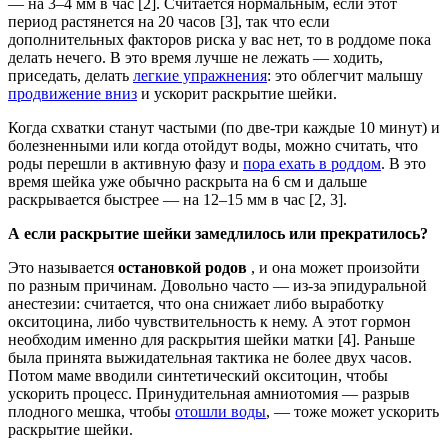
— на 3–4 мм в час [2]. Считается нормальным, если этот
период растянется на 20 часов [3], так что если
дополнительных факторов риска у вас нет, то в роддоме пока
делать нечего. В это время лучше не лежать — ходить,
приседать, делать
легкие упражнения
: это облегчит малышу
продвижение вниз
и ускорит раскрытие шейки.
Когда схватки станут частыми (по две-три каждые 10 минут) и
болезненными или когда отойдут воды, можно считать, что
роды перешли в активную фазу и
пора ехать в роддом
. В это
время шейка уже обычно раскрыта на 6 см и дальше
раскрывается быстрее — на 12–15 мм в час [2, 3].
А если раскрытие шейки замедлилось или прекратилось?
Это называется
остановкой родов
, и она может произойти
по разным причинам. Довольно часто — из-за эпидуральной
анестезии: считается, что она снижает либо выработку
окситоцина, либо чувствительность к нему. А этот гормон
необходим именно для раскрытия шейки матки [4]. Раньше
была принята выжидательная тактика не более двух часов.
Потом маме вводили синтетический окситоцин, чтобы
ускорить процесс. Принудительная амниотомия — разрыв
плодного мешка, чтобы
отошли воды
, — тоже может ускорить
раскрытие шейки.