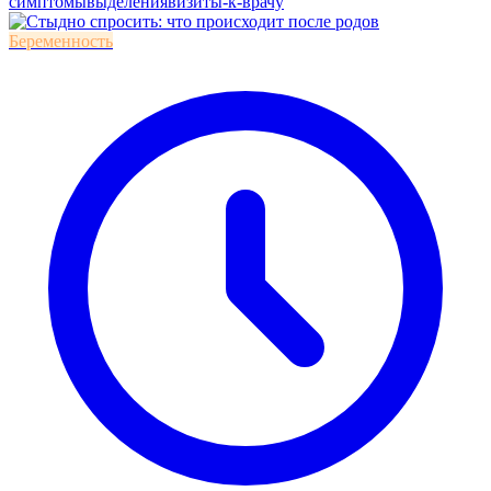
симптомы
выделения
визиты-к-врачу
Беременность