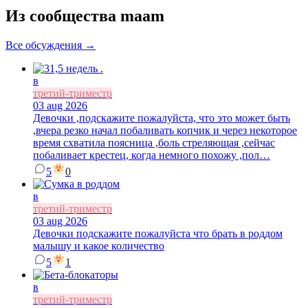
Из сообщества maam
Все обсуждения →
в
третий-триместр
03 aug 2026
Девочки ,подскажите пожалуйста, что это может быть
,вчера резко начал побаливать копчик и через некоторое
время схватила поясница ,боль стреляющая ,сейчас
побаливает крестец, когда немного похожу ,пол…
5
0
в
третий-триместр
03 aug 2026
Девочки подскажите пожалуйста что брать в роддом
малышу и какое количество
5
1
в
третий-триместр