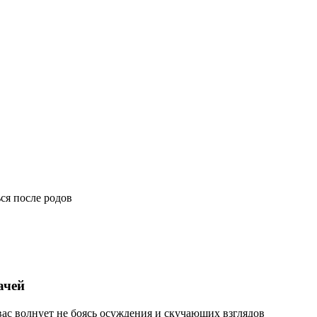
ься после родов
ачей
 вас волнует не боясь осуждения и скучающих взглядов