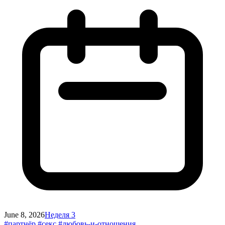
June 8, 2026
Неделя 3
#партнёр
#секс
#любовь-и-отношения