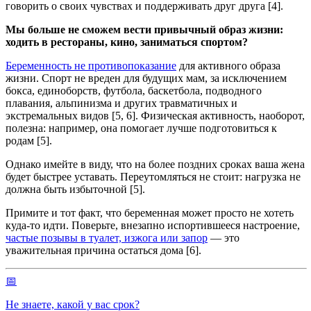
говорить о своих чувствах и поддерживать друг друга [4].
Мы больше не сможем вести привычный образ жизни:
ходить в рестораны, кино, заниматься спортом?
Беременность не противопоказание
для активного образа
жизни. Спорт не вреден для будущих мам, за исключением
бокса, единоборств, футбола, баскетбола, подводного
плавания, альпинизма и других травматичных и
экстремальных видов [5, 6]. Физическая активность, наоборот,
полезна: например, она помогает лучше подготовиться к
родам [5].
Однако имейте в виду, что на более поздних сроках ваша жена
будет быстрее уставать. Переутомляться не стоит: нагрузка не
должна быть избыточной [5].
Примите и тот факт, что беременная может просто не хотеть
куда-то идти. Поверьте, внезапно испортившееся настроение,
частые позывы в туалет, изжога или запор
— это
уважительная причина остаться дома [6].
📅
Не знаете, какой у вас срок?