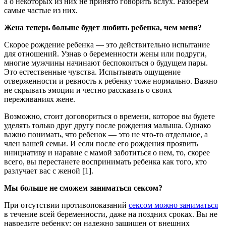
а о некоторых из них не принято говорить вслух. Разберем
самые частые из них.
Жена теперь больше будет любить ребенка, чем меня?
Скорое рождение ребенка — это действительно испытание
для отношений. Узнав о беременности жены или подруги,
многие мужчины начинают беспокоиться о будущем пары.
Это естественные чувства. Испытывать ощущение
отверженности и ревность к ребенку тоже нормально. Важно
не скрывать эмоции и честно рассказать о своих
переживаниях жене.
Возможно, стоит договориться о времени, которое вы будете
уделять только друг другу после рождения малыша. Однако
важно понимать, что ребенок — это не что-то отдельное, а
член вашей семьи. И если после его рождения проявить
инициативу и наравне с мамой заботиться о нем, то, скорее
всего, вы перестанете воспринимать ребенка как того, кто
разлучает вас с женой [1].
Мы больше не сможем заниматься сексом?
При отсутствии противопоказаний
сексом можно заниматься
в течение всей беременности, даже на поздних сроках. Вы не
навредите ребенку: он надежно защищен от внешних