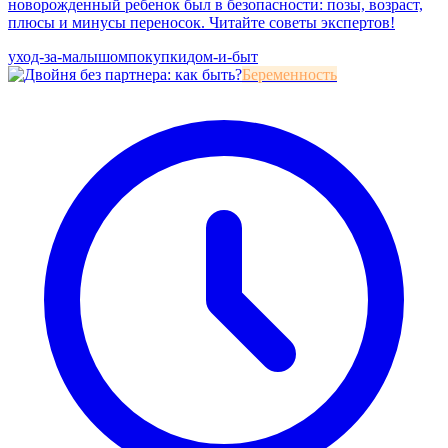
новорожденный ребенок был в безопасности: позы, возраст,
плюсы и минусы переносок. Читайте советы экспертов!
уход-за-малышом
покупки
дом-и-быт
Беременность