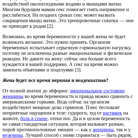
воздействий околоплодными водами и мышцами матки.
Многим будущим мамам секс помогает снять напряжение и
расслабиться. На поздних сроках секс может вызвать
сокращения мышц матки. Это тренировочные схватки — они
не приводят к родам [2].
Возможно, во время беременности у вашей жены не будет
возникать желание. Это нужно принять. Организм
беременных испытывает серьезную гормональную нагрузку,
поэтому не исключены разные эмоциональные и физические
реакции. Не давите на жену: сейчас она больше всего
нуждается в вашей поддержке. А секс на время можно
заменить объятиями и поцелуями [3].
Жена будет все время нервная и неадекватная?
От полной апатии до эйфории:
эмоциональное состояние
женщины
во время беременности и правда можно сравнить с
американскими горками. Ведь сейчас на организм
воздействуют мощные дозы гормонов. Плюс беспокоят
неприятные ощущения в теле: судороги, зуд от
растяжек
на
животе,
боль в спине
, отеки ног. Да и в целом беременность
не самая стандартная ситуация, которая вызывает разные,
порой противоположные эмоции — как у
женщины
, так и у
мужчины
. Лучший способ с ними справиться — быть рядом,