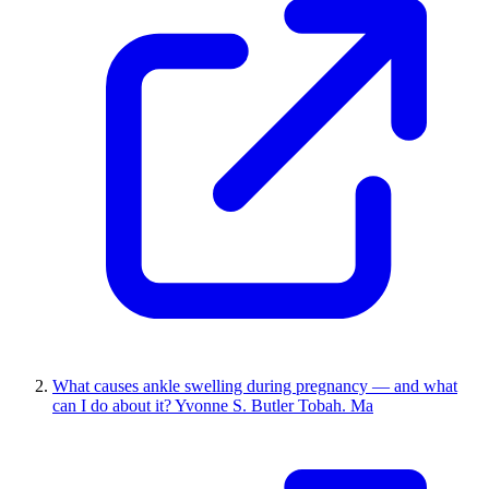
What causes ankle swelling during pregnancy — and what
can I do about it? Yvonne S. Butler Tobah. Ma