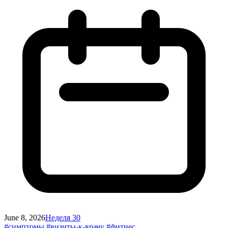
June 8, 2026
Неделя 30
#симптомы
#визиты-к-врачу
#фитнес