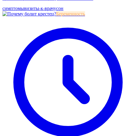
симптомы
визиты-к-врачу
сон
Беременность