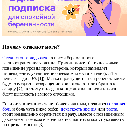
Почему отекают ноги?
Отеки стоп и лодыжек
во время беременности —
распространенное явление. Причин может быть несколько:
повышение уровня прогестерона, который замедляет
пищеварение, увеличение объема жидкости в теле (к 34-й
неделе — до 50% [1]). Матка и растущий в ней ребенок также
будут замедлять возвращение кровотока от ног обратно к
сердцу [2], поэтому иногда в конце дня ваши руки и ноги
будут выглядеть немного опухшими.
Если отек внезапно станет более сильным, появится
головная
боль
и боль чуть ниже ребер,
нечеткость зрения
или
рвота
,
стоит немедленно обратиться к врачу. Вместе с повышенным
давлением и белком в моче такие симптомы могут указывать
на преэклампсию [3].