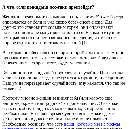
А что, если выкидыш все-таки произойдет?
Женщины реагируют на выкидыш по-разному. Кто-то быстро
оправляется от боли и уже скоро беременеет снова. Для
других это становится большим горем: они оплакивают
потерю и долго не могут восстановиться. В такой ситуации
нет правильного и неправильного поведения, и никто не
вправе судить тех, кто столкнулся с ней [1].
Выкидыш не обязательно говорит о проблемах в теле. Это не
признак того, что вы не сможете стать матерью. Следующая
беременность, скорее всего, будет успешной.
Большинство выкидышей происходит случайно. Но психика
человека склонна всегда и везде искать причину и следствие.
Наш ум не переваривает случайность, ему кажется, что так не
бывает [2].
Поэтому многие женщины винят себя (или кого-то еще,
например врачей или родных) в произошедшем. Это может
быть способом придать смысл событию, которое для них
необъяснимо. В первое время чувство вины может даже
успокоить, но в долгосрочном плане оно не поможет.
Необходимо осознать, что есть
вещи, которые мы не можем