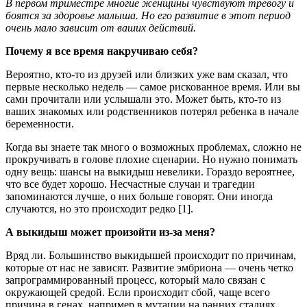
В первом триместре многие женщины чувствуют тревогу и
боятся за здоровье малыша. Но его развитие в этот период
очень мало зависит от ваших действий.
Почему я все время накручиваю себя?
Вероятно, кто-то из друзей или близких уже вам сказал, что
первые несколько недель — самое рискованное время. Или вы
сами прочитали или услышали это. Может быть, кто-то из
ваших знакомых или родственников потерял ребенка в начале
беременности.
Когда вы знаете так много о возможных проблемах, сложно не
прокручивать в голове плохие сценарии. Но нужно понимать
одну вещь: шансы на выкидыш невелики. Гораздо вероятнее,
что все будет хорошо. Несчастные случаи и трагедии
запоминаются лучше, о них больше говорят. Они иногда
случаются, но это происходит редко [1].
А выкидыш может произойти из-за меня?
Вряд ли. Большинство выкидышей происходит по причинам,
которые от нас не зависят. Развитие эмбриона — очень четко
запрограммированный процесс, который мало связан с
окружающей средой. Если происходит сбой, чаще всего
причина в генах, например в мутации на ранних стадиях