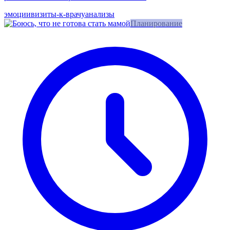
эмоции
визиты-к-врачу
анализы
Планирование