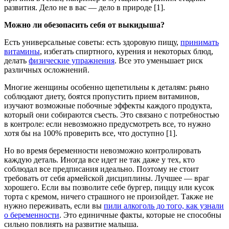
развития. Дело не в вас — дело в природе [1].
Можно ли обезопасить себя от выкидыша?
Есть универсальные советы: есть здоровую пищу,
принимать
витамины
, избегать спиртного, курения и некоторых блюд,
делать
физические упражнения
. Все это уменьшает риск
различных осложнений.
Многие женщины особенно щепетильны к деталям: рьяно
соблюдают диету, боятся пропустить прием витаминов,
изучают возможные побочные эффекты каждого продукта,
который они собираются съесть. Это связано с потребностью
в контроле: если невозможно предусмотреть все, то нужно
хотя бы на 100% проверить все, что доступно [1].
Но во время беременности невозможно контролировать
каждую деталь. Иногда все идет не так даже у тех, кто
соблюдал все предписания идеально. Поэтому не стоит
требовать от себя армейской дисциплины. Лучшее — враг
хорошего. Если вы позволите себе бургер, пиццу или кусок
торта с кремом, ничего страшного не произойдет. Также не
нужно переживать, если вы
пили алкоголь до того, как узнали
о беременности
. Это единичные факты, которые не способны
сильно повлиять на развитие малыша.