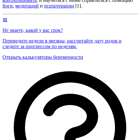
контролировать
, и научиться с ними справляться с помощью
йоги
,
медитаций
и
психотерапии
[1].
📅
Не знаете, какой у вас срок?
Переведите недели в месяцы, рассчитайте дату родов и
следите за прогрессом по неделям.
Открыть калькуляторы беременности