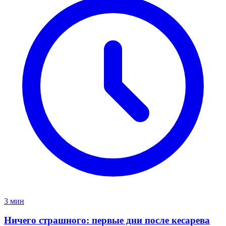
3 мин
Ничего страшного: первые дни после кесарева