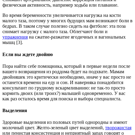
физическая активность, например ходьба или плавание.
Во время беременности увеличивается нагрузка на кости
малого таза, поэтому у многих будущих мам возникают боли в
бедрах. В таком случае полезно сидеть на фитболе: эта поза
снимает нагрузку с малого таза. Облегчают боли и
упражнения
на сжатие-разжатие ягодичных и вагинальных
мышц [3].
Если вы ждете двойню
Пора найти себе помощника, который в первые недели после
вашего возвращения из роддома будет на подхвате. Мамам
двойняшек это критически необходимо, иначе у вас просто не
останется времени на еду и сон. И наверняка понадобится
консультант по грудному вскармливанию: не так-то просто
кормить двоих (или троих?) малышей одновременно. У вас
как раз осталось время для поиска и выбора специалиста.
Выделения
Здоровые выделения из половых путей однородны и имеют
молочный цвет. Желто-зеленый цвет выделений,
творожистая
или пенистая консистенция и неприятный запах говорят о