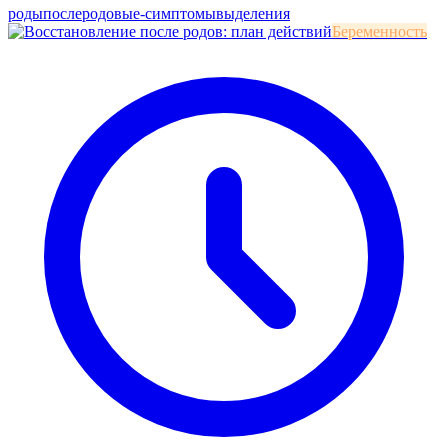
роды
послеродовые-симптомы
выделения
Беременность