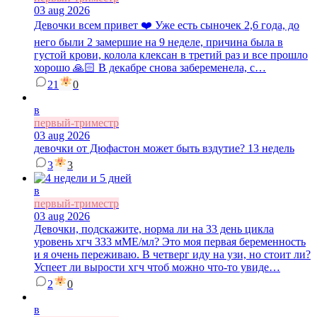
03 aug 2026
Девочки всем привет ❤️ Уже есть сыночек 2,6 года, до
него были 2 замершие на 9 неделе, причина была в
густой крови, колола клексан в третий раз и все прошло
хорошо 🙏🏻 В декабре снова забеременела, с…
21
0
в
первый-триместр
03 aug 2026
девочки от Дюфастон может быть вздутие? 13 недель
3
3
в
первый-триместр
03 aug 2026
Девочки, подскажите, норма ли на 33 день цикла
уровень хгч 333 мМЕ/мл? Это моя первая беременность
и я очень переживаю. В четверг иду на узи, но стоит ли?
Успеет ли вырости хгч чтоб можно что-то увиде…
2
0
в