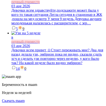
первый-триместр
03 aug 2026
Девочки всем здравствуйте,подскажите может была у
кого то такая ситуация Легла сегодня в стационар в ЖК
,пошла на мед осмотр У меня 9 недель Девушка акушер
молоденькая налазилась с расширителем ,с зер…
5
9
в
первый-триместр
03 aug 2026
Девочки всем привет ☺️Стоит переживать мне? Два дня
назад делала узи, эмбрион пока не видно, сказали сдать
хгч и сделать узи повторно через неделю, у кого было
так? На какой неделе было видно эмбрион?
14
0
Беременность в maam
Неделя за неделей
Скачать maam