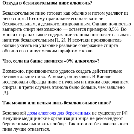
Откуда в безалкогольном пиве алкоголь?
Безалкогольное пиво готовят как обычно и потом удаляют из
него спирт. Поэтому правильнее его называть не
безалкогольным, а деалкоголизированным. Однако полностью
выпарить спирт невозможно — остается примерно 0,5%. Во
многих странах такое содержание этанола позволяет называть
напиток безалкогольным [1, 2]. И все-таки производитель
обязан указать на упаковке реальное содержание спирта —
обычно его пишут мелким шрифтом с краю.
Что, если на банке значится «0% алкоголя»?
Возможно, производителю удалось создать действительно
безалкогольное пиво. А может, он лукавит. В Канаде
исследовали образцы пива с нулевым и низким содержанием
спирта: в трети случаев этанола было больше, чем заявлено
[3].
Так можно или нельзя пить безалкогольное пиво?
Безопасной
дозы алкоголя для беременных
не существует [4].
Ведущие медицинские организации мира не рекомендуют
беременным выпивать вообще. Так что и от безалкогольного
пива лучше отказаться.