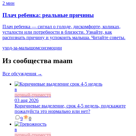
2 мин
Плач ребенка: реальные причины
Плач ребенка — сигнал о голоде, дискомфорте, коликах,
усталости или потребности в близости. Узнайте, как
распознать причину и успокоить малыша. Читайте советы.
уход-за-малышом
сон
эмоции
Из сообщества maam
Все обсуждения →
в
первый-триместр
03 aug 2026
Коричневые выделение, срок 4-5 недель, подскажите
пожалуйста это нормально или нет?
9
0
в
первый-триместр