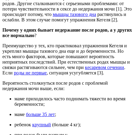
родов. Другие сталкиваются с серьезными проблемами: от
потери чувствительности в сексе до недержания мочи [1]. Это
происходит потому, что
мышцы тазового дна
растянулись и
ослабли. В этом случае помогут упражнения Кегеля [2].
Почему у одних бывает недержание после родов, а у других
все нормально
?
Преимущество у тех, кто практиковал упражнения Кегеля и
укреплял мышцы тазового дна еще и до беременности. Но
есть много факторов, которые повышают вероятность
неприятных последствий. При естественных родах мышцы и
связки растягиваются сильнее, чем при
кесаревом сечении
.
Если
роды не первые
, ситуация усугубляется [3].
Вероятность столкнуться после родов с проблемой
недержания мочи выше, если:
маме приходилось часто поднимать тяжести во время
беременности;
маме
больше 35 лет
;
ребенок
крупный
(больше 4 кг);
при родах были разрывы;