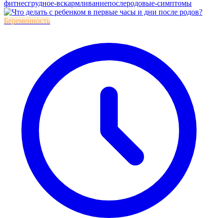
фитнес
грудное-вскармливание
послеродовые-симптомы
Беременность