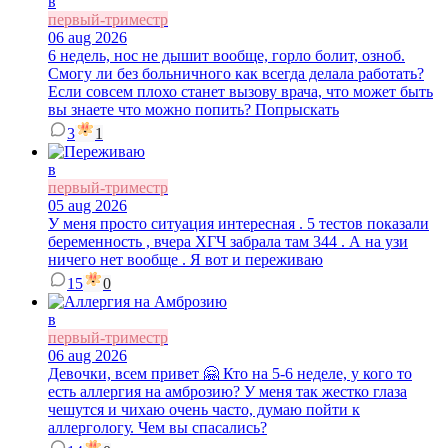
в
первый-триместр
06 aug 2026
6 недель, нос не дышит вообще, горло болит, озноб.
Смогу ли без больничного как всегда делала работать?
Если совсем плохо станет вызову врача, что может быть
вы знаете что можно попить? Попрыскать
3
1
в
первый-триместр
05 aug 2026
У меня просто ситуация интересная . 5 тестов показали
беременность , вчера ХГЧ забрала там 344 . А на узи
ничего нет вообще . Я вот и переживаю
15
0
в
первый-триместр
06 aug 2026
Девочки, всем привет 🤗 Кто на 5-6 неделе, у кого то
есть аллергия на амброзию? У меня так жестко глаза
чешутся и чихаю очень часто, думаю пойти к
аллергологу. Чем вы спасались?