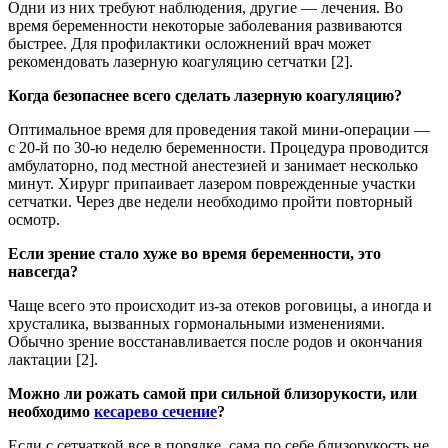
Одни из них требуют наблюдения, другие — лечения. Во
время беременности некоторые заболевания развиваются
быстрее. Для профилактики осложнений врач может
рекомендовать лазерную коагуляцию сетчатки [2].
Когда безопаснее всего сделать лазерную коагуляцию?
Оптимальное время для проведения такой мини-операции —
с 20-й по 30-ю неделю беременности. Процедура проводится
амбулаторно, под местной анестезией и занимает несколько
минут. Хирург припаивает лазером поврежденные участки
сетчатки. Через две недели необходимо пройти повторный
осмотр.
Если зрение стало хуже во время беременности, это
навсегда?
Чаще всего это происходит из-за отеков роговицы, а иногда и
хрусталика, вызванных гормональными изменениями.
Обычно зрение восстанавливается после родов и окончания
лактации [2].
Можно ли рожать самой при сильной близорукости, или
необходимо
кесарево сечение
?
Если с сетчаткой все в порядке, сама по себе близорукость не