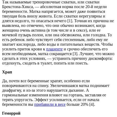
Так называемые тренировочные схватки, или схватки
Брекстона-Хикса, — абсолютная норма после 20-й недели
беременности. Матка напрягается, может даже появиться
тянущая боль внизу живота. Если схватки нерегулярны и
длятся недолго, то опасаться нечего [1]. Точная их причина не
выявлена, но отмечено, что они обычно возникают, когда
женщина очень активна (в том числе и в сексе), или ее
мочевой пузырь полон, или она обезвожена, или голодна. То
есть ребенок либо чувствует себя стесненным, либо ему не
хватает кислорода, либо воды и питательных веществ. Чтобы
усилить приток крови к
плаценте
и срочно обеспечить его
всем необходимым, матка сокращается [3]. Лучшее, что можно
сделать в этих условиях, — устранить причину дискомфорта:
отдохнуть, сходить в туалет, попить или поесть.
Храп
Да, почти все беременные храпят, особенно если
поворачиваются на спину. Увеличившаяся матка поднимает
диафрагму, и из-за этого нарушается дыхание. А
гормональные изменения влияют на гортань, заставляя ее
терять упругость. Эффект усиливается, если от начала
беременности вы
прибавили в весе
больше 20% [4].
Геморрой