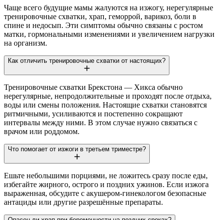
Чаще всего будущие мамы жалуются на изжогу, нерегулярные
тренировочные схватки, храп, геморрой, варикоз, боли в
спине и недосып. Эти симптомы обычно связаны с ростом
матки, гормональными изменениями и увеличением нагрузки
на организм.
Как отличить тренировочные схватки от настоящих?
Тренировочные схватки Брекстона — Хикса обычно
нерегулярные, непродолжительные и проходят после отдыха,
воды или смены положения. Настоящие схватки становятся
ритмичными, усиливаются и постепенно сокращают
интервалы между ними. В этом случае нужно связаться с
врачом или роддомом.
Что помогает от изжоги в третьем триместре?
Ешьте небольшими порциями, не ложитесь сразу после еды,
избегайте жирного, острого и поздних ужинов. Если изжога
выраженная, обсудите с акушером-гинекологом безопасные
антациды или другие разрешённые препараты.
Опасен ли храп при беременности на поздних сроках?