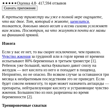
Оценка 4.8
· 417,594 отзывов
Скачать приложение
К третьему триместру вы уже в полной мере ощущаете,
что вас двое. Тот, который в животе,
шевелится
,
толкается, довольно много весит и всеми силами усложняет
вам жизнь. Посмотрим, на что жалуются почти все мамы
на финишной прямой.
Изжога
Если у вас ее нет, то вы скорее исключение, чем правило.
Чувство жжения
за грудиной или в горле время от времени
испытывают 80% беременных в третьем триместре [1].
Ребенок уже большой, матка буквально давит снизу на
желудок — вот кислота из него и попадает в пищевод.
Неприятно, но не опасно. Во всяком случае за оставшиеся три
месяца к необратимым последствиям это не приведет. Если
будет совсем невмоготу, то врач может назначить антациды —
препараты, нейтрализующие кислоту и устраняющие чувство
жжения. Большинство из них разрешены во время
беременности [2].
Тренировочные схватки