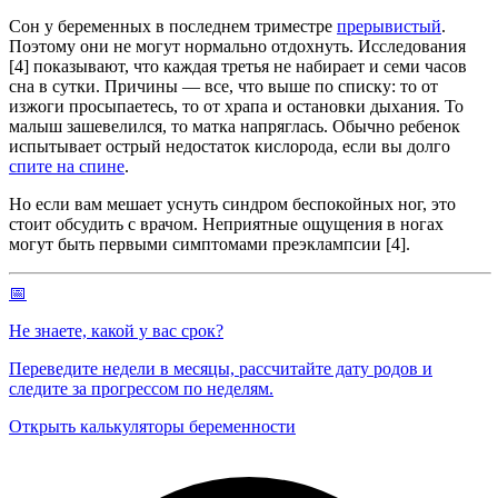
Сон у беременных в последнем триместре
прерывистый
.
Поэтому они не могут нормально отдохнуть. Исследования
[4] показывают, что каждая третья не набирает и семи часов
сна в сутки. Причины — все, что выше по списку: то от
изжоги просыпаетесь, то от храпа и остановки дыхания. То
малыш зашевелился, то матка напряглась. Обычно ребенок
испытывает острый недостаток кислорода, если вы долго
спите на спине
.
Но если вам мешает уснуть синдром беспокойных ног, это
стоит обсудить с врачом. Неприятные ощущения в ногах
могут быть первыми симптомами преэклампсии [4].
📅
Не знаете, какой у вас срок?
Переведите недели в месяцы, рассчитайте дату родов и
следите за прогрессом по неделям.
Открыть калькуляторы беременности