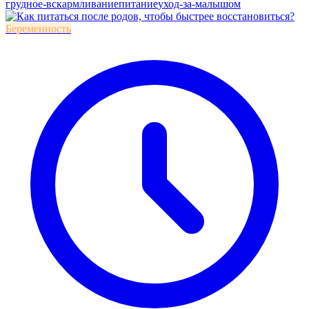
грудное-вскармливание
питание
уход-за-малышом
Беременность