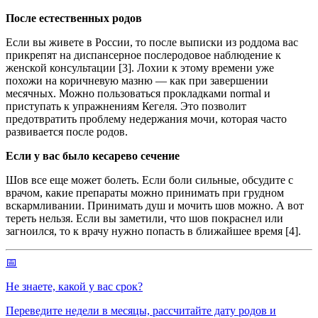
После естественных родов
Если вы живете в России, то после выписки из роддома вас
прикрепят на диспансерное послеродовое наблюдение к
женской консультации [3]. Лохии к этому времени уже
похожи на коричневую мазню — как при завершении
месячных. Можно пользоваться прокладками normal и
приступать к упражнениям Кегеля. Это позволит
предотвратить проблему недержания мочи, которая часто
развивается после родов.
Если у вас было кесарево сечение
Шов все еще может болеть. Если боли сильные, обсудите с
врачом, какие препараты можно принимать при грудном
вскармливании. Принимать душ и мочить шов можно. А вот
тереть нельзя. Если вы заметили, что шов покраснел или
загноился, то к врачу нужно попасть в ближайшее время [4].
📅
Не знаете, какой у вас срок?
Переведите недели в месяцы, рассчитайте дату родов и