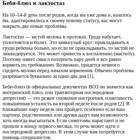
Беби-блюз и лактостаз
На 10–14-й день после родов, когда вы уже дома и, казалось
бы, адаптировались к своему новому статусу, вас могут
накрыть две новые проблемы.
Лактостаз — застой молока в протоках. Грудь набухает,
уплотняется и болит. Это замкнутый круг: прикладывать к
груди ребенка больно, но если не прикладывать, то застой не
ликвидируется. Это может привести к воспалению (маститу).
Поэтому имеет смысл потерпеть пару дней и все равно
кормить по требованию. Возможно, придется немного
сцедить молоко перед началом кормления. Обычно проблема
разрешается буквально за один-два дня [1].
Беби-блюз (в официальных документах ВОЗ он значится как
материнский блюз, или транзиторная послеродовая
депрессия) — это резкое снижение настроения, плаксивость,
повышенная усталость на второй неделе после родов [2]. В
ближайшие пару недель она пройдет, особенно если ваш
партнер, родственники или друзья дадут вам возможность
хоть иногда высыпаться. Если симптомы нарастают и не
прошли к концу первого месяца, то речь может идти о
послеродовой депрессии. В этом случае вам потребуется
помощь специалистов.