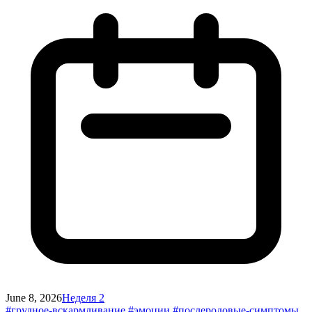
June 8, 2026
Неделя 2
#грудное-вскармливание
#эмоции
#послеродовые-симптомы