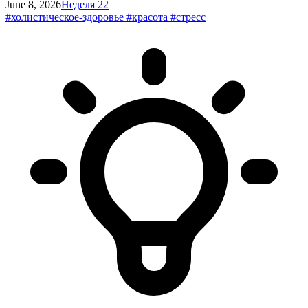
June 8, 2026
Неделя 22
#холистическое-здоровье
#красота
#стресс