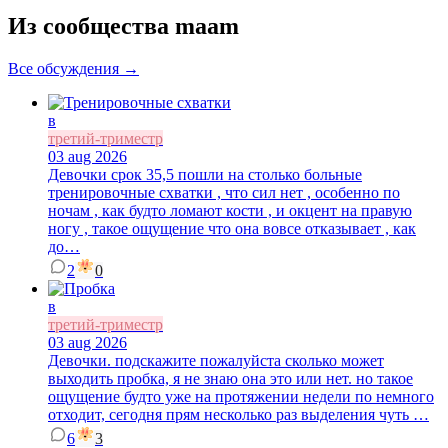
Из сообщества maam
Все обсуждения →
в
третий-триместр
03 aug 2026
Девочки срок 35,5 пошли на столько больные
тренировочные схватки , что сил нет , особенно по
ночам , как будто ломают кости , и окцент на правую
ногу , такое ощущение что она вовсе отказывает , как
до…
2
0
в
третий-триместр
03 aug 2026
Девочки. подскажите пожалуйста сколько может
выходить пробка, я не знаю она это или нет. но такое
ощущение будто уже на протяжении недели по немного
отходит, сегодня прям несколько раз выделения чуть …
6
3