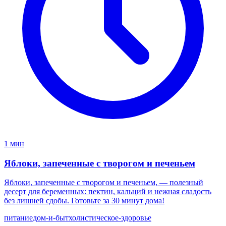
1 мин
Яблоки, запеченные с творогом и печеньем
Яблоки, запеченные с творогом и печеньем, — полезный
десерт для беременных: пектин, кальций и нежная сладость
без лишней сдобы. Готовьте за 30 минут дома!
питание
дом-и-быт
холистическое-здоровье