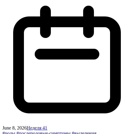
June 8, 2026
Неделя 41
#роды
#послеродовые-симптомы
#выделения