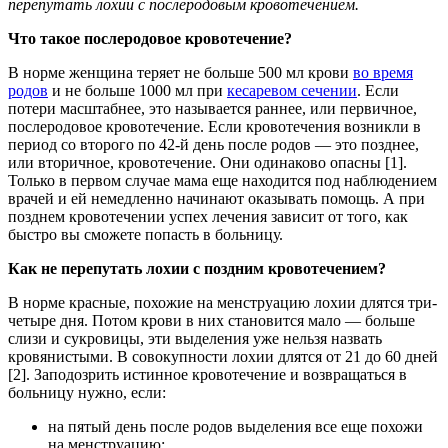
перепутать лохии с послеродовым кровотечением.
Что такое послеродовое кровотечение?
В норме женщина теряет не больше 500 мл крови
во время
родов
и не больше 1000 мл при
кесаревом сечении
. Если
потери масштабнее, это называется раннее, или первичное,
послеродовое кровотечение. Если кровотечения возникли в
период со второго по 42-й день после родов — это позднее,
или вторичное, кровотечение. Они одинаково опасны [1].
Только в первом случае мама еще находится под наблюдением
врачей и ей немедленно начинают оказывать помощь. А при
позднем кровотечении успех лечения зависит от того, как
быстро вы сможете попасть в больницу.
Как не перепутать лохии с поздним кровотечением?
В норме красные, похожие на менструацию лохии длятся три-
четыре дня. Потом крови в них становится мало — больше
слизи и сукровицы, эти выделения уже нельзя назвать
кровянистыми. В совокупности лохии длятся от 21 до 60 дней
[2]. Заподозрить истинное кровотечение и возвращаться в
больницу нужно, если:
на пятый день после родов выделения все еще похожи
на менструацию;