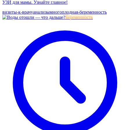
УЗИ для мамы. Узнайте главное!
визиты-к-врачу
анализы
многоплодная-беременность
Беременность