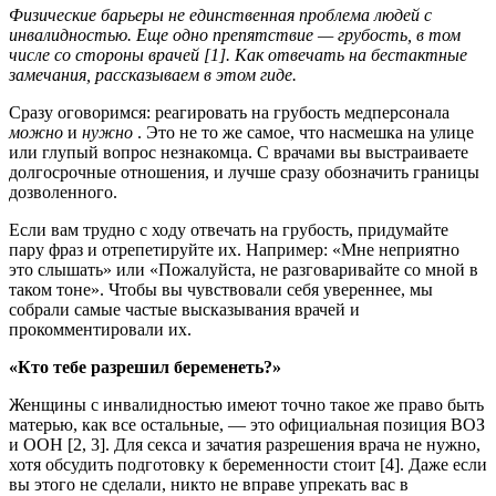
Физические барьеры не единственная проблема людей с
инвалидностью. Еще одно препятствие — грубость, в том
числе со стороны врачей [1]. Как отвечать на бестактные
замечания, рассказываем в этом гиде.
Сразу оговоримся: реагировать на грубость медперсонала
можно
и
нужно
. Это не то же самое, что насмешка на улице
или глупый вопрос незнакомца. С врачами вы выстраиваете
долгосрочные отношения, и лучше сразу обозначить границы
дозволенного.
Если вам трудно с ходу отвечать на грубость, придумайте
пару фраз и отрепетируйте их. Например: «Мне неприятно
это слышать» или «Пожалуйста, не разговаривайте со мной в
таком тоне». Чтобы вы чувствовали себя увереннее, мы
собрали самые частые высказывания врачей и
прокомментировали их.
«Кто тебе разрешил беременеть?»
Женщины с инвалидностью имеют точно такое же право быть
матерью, как все остальные, — это официальная позиция ВОЗ
и ООН [2, 3]. Для секса и зачатия разрешения врача не нужно,
хотя обсудить подготовку к беременности стоит [4]. Даже если
вы этого не сделали, никто не вправе упрекать вас в