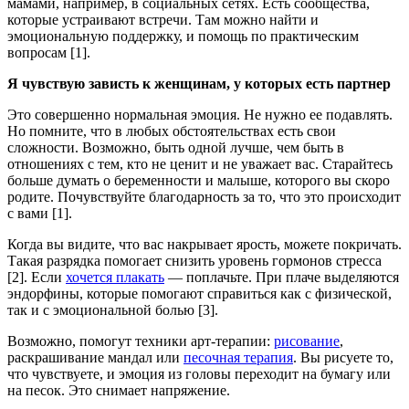
мамами, например, в социальных сетях. Есть сообщества,
которые устраивают встречи. Там можно найти и
эмоциональную поддержку, и помощь по практическим
вопросам [1].
Я чувствую зависть к женщинам, у которых есть партнер
Это совершенно нормальная эмоция. Не нужно ее подавлять.
Но помните, что в любых обстоятельствах есть свои
сложности. Возможно, быть одной лучше, чем быть в
отношениях с тем, кто не ценит и не уважает вас. Старайтесь
больше думать о беременности и малыше, которого вы скоро
родите. Почувствуйте благодарность за то, что это происходит
с вами [1].
Когда вы видите, что вас накрывает ярость, можете покричать.
Такая разрядка помогает снизить уровень гормонов стресса
[2]. Если
хочется плакать
— поплачьте. При плаче выделяются
эндорфины, которые помогают справиться как с физической,
так и с эмоциональной болью [3].
Возможно, помогут техники арт-терапии:
рисование
,
раскрашивание мандал или
песочная терапия
. Вы рисуете то,
что чувствуете, и эмоция из головы переходит на бумагу или
на песок. Это снимает напряжение.