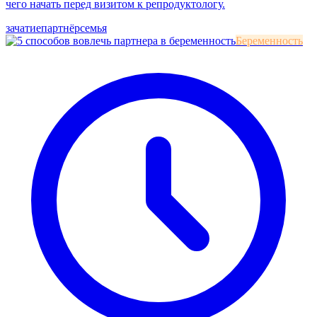
чего начать перед визитом к репродуктологу.
зачатие
партнёр
семья
Беременность