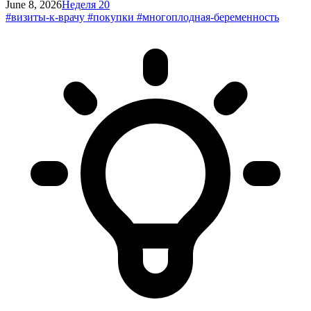
June 8, 2026
Неделя 20
#визиты-к-врачу
#покупки
#многоплодная-беременность