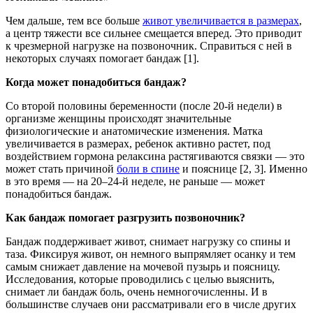
Чем дальше, тем все больше
живот увеличивается в размерах
,
а центр тяжести все сильнее смещается вперед. Это приводит
к чрезмерной нагрузке на позвоночник. Справиться с ней в
некоторых случаях помогает бандаж [1].
Когда может понадобиться бандаж?
Со второй половины беременности (после 20-й недели) в
организме женщины происходят значительные
физиологические и анатомические изменения. Матка
увеличивается в размерах, ребенок активно растет, под
воздействием гормона релаксина растягиваются связки — это
может стать причиной
боли в спине
и пояснице [2, 3]. Именно
в это время — на 20–24-й неделе, не раньше — может
понадобиться бандаж.
Как бандаж помогает разгрузить позвоночник?
Бандаж поддерживает живот, снимает нагрузку со спины и
таза. Фиксируя живот, он немного выпрямляет осанку и тем
самым снижает давление на мочевой пузырь и поясницу.
Исследования, которые проводились с целью выяснить,
снимает ли бандаж боль, очень немногочисленны. И в
большинстве случаев они рассматривали его в числе других