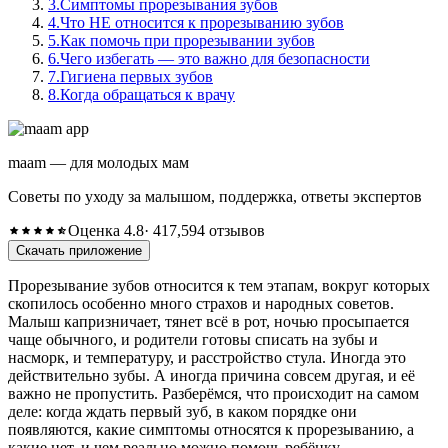
3.
Симптомы прорезывания зубов
4.
Что НЕ относится к прорезыванию зубов
5.
Как помочь при прорезывании зубов
6.
Чего избегать — это важно для безопасности
7.
Гигиена первых зубов
8.
Когда обращаться к врачу
maam — для молодых мам
Советы по уходу за малышом, поддержка, ответы экспертов
Оценка 4.8
· 417,594 отзывов
Скачать приложение
Прорезывание зубов относится к тем этапам, вокруг которых
скопилось особенно много страхов и народных советов.
Малыш капризничает, тянет всё в рот, ночью просыпается
чаще обычного, и родители готовы списать на зубы и
насморк, и температуру, и расстройство стула. Иногда это
действительно зубы. А иногда причина совсем другая, и её
важно не пропустить. Разберёмся, что происходит на самом
деле: когда ждать первый зуб, в каком порядке они
появляются, какие симптомы относятся к прорезыванию, а
какие нет, и чем реально можно помочь ребёнку.