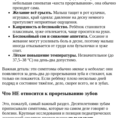
небольшая синеватая «киста прорезывания», она обычно
проходит сама.
Желание всё грызть.
Малыш тащит в рот кулачки,
игрушки, край одеяла: давление на десну немного
притупляет неприятные ощущения.
Капризность и беспокойство.
Ребёнок становится
плаксивым, хуже отвлекается, чаще просится на руки.
Беспокойный сон и снижение аппетита.
Сосание и
жевание могут усиливать боль в десне, поэтому малыш
иногда отказывается от груди или бутылочки и хуже
спит.
Лёгкое повышение температуры.
Незначительное (до
37,5–38 °C) на день-два допустимо.
Важная деталь: эти симптомы обычно
мягкие и недолгие
: они
появляются за день-два до прорезывания зуба и стихают, как
только он покажется. Если ребёнку плохо несколько дней
подряд и состояние тяжёлое, дело, скорее всего, не в зубах.
Что НЕ относится к прорезыванию зубов
Это, пожалуй, самый важный раздел. Десятилетиями зубам
приписывали симптомы, которые на самом деле говорят о
болезни. Крупные исследования и позиция педиатрических
ассоциаций сходятся: прорезывание
не вызывает