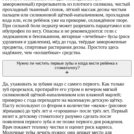
замороженный) прорезыватель из плотного силикона, чистый
прохладный тканевый спонж, лёгкий массаж десны чистым
пальцем или силиконовой щёткой-напальчником, прохладная
вода или, если ребёнок уже на прикорме, охлаждённое пюре.
При сильной боли педиатр может разрешить парацетамол или
ибупрофен по весу. Опасны и не рекомендуются: гели с
лидокаином и бензокаином, янтарные «лечебные» бусы (риск
удушения и удавления), мёд до года, твёрдые замороженные
предметы, спиртовые растирания десны. Простота здесь
надёжнее, чем «волшебные» средства.
Нужно ли чистить первые зубы и когда вести ребёнка к
стоматологу?
Да, ухаживать за зубами надо с самого первого. Как только
зуб прорезался, протирайте его утром и вечером мягкой
силиконовой щёткой-напальчником или влажной марлей;
примерно с года переходите на маленькую детскую щётку.
Пасту используют со фтором в количестве «мазок» (рисовое
зёрнышко) до трёх лет и «горошина» после трёх лет. Первый
визит к детскому стоматологу разумно сделать после
появления первого зуба и не позже первого дня рождения.
Врач покажет технику чистки и оценит риск кариеса.
Молочные зубы лечить нужно: они держат место для