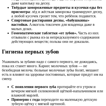
даже капельку на десну.
Твёрдые замороженные предметы и кусочки еды без
присмотра
: лёд и жёсткая заморозка травмируют десну,
а любой кусочек грозит тем, что ребёнок подавится.
Спиртовые растирания десны, «бабушкины»
настойки.
Алкоголь токсичен для младенца даже в
малых дозах.
Гомеопатические таблетки «от зубов».
Часть из них
отзывали с рынка из-за непредсказуемого содержания
действующих веществ; пользы они не доказали.
Гигиена первых зубов
Ухаживать за зубами надо с самого первого, не дожидаясь,
пока их станет много. Кариес молочных зубов — не
безобидная мелочь: больные молочные зубы болят, мешают
есть и влияют на здоровье постоянных, которые придут им на
смену.
С появления первого зуба
протирайте его утром и
вечером мягкой силиконовой щёткой-напальчником или
влажной марлей.
Примерно с года
переходите на маленькую детскую
зубную щётку с мягкой щетиной.