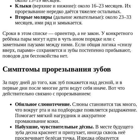
около 13–19 месяцев.
Клыки
(верхние и нижние): около 16–23 месяцев. Их
прорезывание нередко даётся тяжелее остальных.
Вторые моляры
(дальние жевательные): около 23–33
месяцев, ими ряд и замыкается.
Сроки в этом списке — ориентир, а не закон. У конкретного
ребёнка пары могут идти в чуть ином порядке или с
заметными паузами между ними. Если общая логика «снизу
вверх, парами» сохраняется и зубы постепенно прибывают,
поводов для беспокойства нет.
Симптомы прорезывания зубов
За пару дней до того, как зуб покажется над десной, и в
первые дни после многие дети ведут себя иначе. Вот что
действительно связано с прорезыванием:
Обильное слюнотечение.
Слюны становится так много,
что вокруг рта и на подбородке появляется раздражение.
Помогает мягкий нагрудник и аккуратное
промакивание кожи.
Набухшие, чувствительные дёсны.
В месте будущего
зуба десна краснеет и припухает, иногда сквозь неё
просвечивает белёсая точка. Изредка образуется