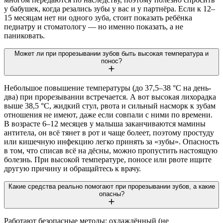
у бабушек, когда резались зубы у вас и у партнёра. Если к 12–
15 месяцам нет ни одного зуба, стоит показать ребёнка
педиатру и стоматологу — но именно показать, а не
паниковать.
Может ли при прорезывании зубов быть высокая температура и
понос?
Небольшое повышение температуры (до 37,5–38 °C на день-
два) при прорезывании встречается. А вот высокая лихорадка
выше 38,5 °C, жидкий стул, рвота и сильный насморк к зубам
отношения не имеют, даже если совпали с ними по времени.
В возрасте 6–12 месяцев у малыша заканчиваются мамины
антитела, он всё тянет в рот и чаще болеет, поэтому простуду
или кишечную инфекцию легко принять за «зубы». Опасность
в том, что списав всё на дёсны, можно пропустить настоящую
болезнь. При высокой температуре, поносе или рвоте ищите
другую причину и обращайтесь к врачу.
Какие средства реально помогают при прорезывании зубов, а какие
опасны?
Работают безопасные методы: охлаждённый (не