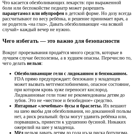
Что касается обезболивающих лекарств: при выраженной
боли или беспокойстве педиатр может разрешить
парацетамол или ибупрофен
в детской форме. Но дозу всегда
рассчитывают по весу ребёнка, и решение принимает врач, а
не родитель «на глаз». Давать обезболивающее «на всякий
случай» каждый вечер не нужно.
Чего избегать — это важно для безопасности
Вокруг прорезывания продаётся много средств, которые в
лучшем случае бесполезны, а в худшем опасны. Перечислю то,
чего делать
нельзя
:
Обезболивающие гели с лидокаином и бензокаином.
FDA прямо предупреждает: бензокаин у младенцев
может вызвать метгемоглобинемию, опасное состояние,
при котором кровь хуже переносит кислород.
Лидокаиновые гели тоже не рекомендованы детям до
зубов. Это не «местное и безобидное» средство.
Янтарные «лечебные» бусы и браслеты.
Их вешают
на шею якобы для обезболивания, но доказанной пользы
нет, а риск реальный: бусы могут удавить ребёнка или,
порвавшись, привести к удушению бусиной. Никаких
ожерелий на шее у младенца.
Мёд
нельзя давать детям до года из-за риска ботулизма,