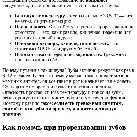
следующего, и эти признаки нельзя списывать на зубы:
Высокую температуру.
Лихорадка выше 38,5 °C — это
не зубы. Ищите инфекцию.
Понос и рвоту.
Жидкий стул и рвота к прорезыванию не
относятся — это, как правило, кишечная инфекция или
реакция на новый продукт.
Обильный насморк, кашель, сыпь по телу.
Это
симптомы ОРВИ или других болезней.
Полный отказ от еды и питья, вялость.
Тревожный
признак сам по себе.
Почему путаница так живуча? Зубы активно режутся как раз в
6–12 месяцев. В это же время у малыша заканчивается запас
маминых антител, он всё тянет в рот и начинает чаще болеть.
Совпадение по времени создаёт иллюзию причины.
Опасность простая: списав температуру и понос на зубы,
легко пропустить отит, кишечную или мочевую инфекцию.
Поэтому правило такое:
если есть тревожный симптом,
считайте, что зубы ни при чём, и ищите настоящую
причину
.
Как помочь при прорезывании зубов