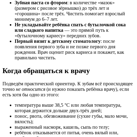
Зубная паста со фтором
: в количестве «мазок»
(размером с рисовое зёрнышко) до трёх лет и
«горошина» после трёх. Чистить помогает взрослый
минимум до 6–7 лет.
Не укладывайте ребёнка спать с бутылочкой сока
или сладкого напитка
— это прямой путь к
«бутылочному кариесу» передних зубов.
Первый визит к детскому стоматологу
: после
появления первого зуба и не позже первого дня
рождения. Врач оценит риск кариеса и покажет, как
правильно чистить.
Когда обращаться к врачу
Подведём практический ориентир. К зубам всё происходящее
точно
не относится
(и нужно показать ребёнка врачу), если
есть хотя бы одно из этого:
температура выше 38,5 °C или любая температура,
которая держится дольше двух-трёх дней;
понос, рвота, обезвоживание (сухие губы, мало мочи,
вялость);
выраженный насморк, кашель, сыпь по телу;
ребёнок отказывается от питья, очень вялый или,