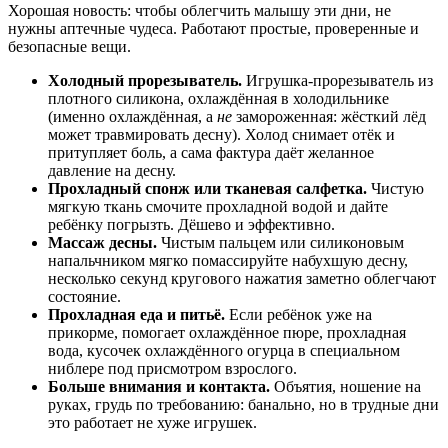
Хорошая новость: чтобы облегчить малышу эти дни, не
нужны аптечные чудеса. Работают простые, проверенные и
безопасные вещи.
Холодный прорезыватель.
Игрушка-прорезыватель из
плотного силикона, охлаждённая в холодильнике
(именно охлаждённая, а
не
замороженная: жёсткий лёд
может травмировать десну). Холод снимает отёк и
притупляет боль, а сама фактура даёт желанное
давление на десну.
Прохладный спонж или тканевая салфетка.
Чистую
мягкую ткань смочите прохладной водой и дайте
ребёнку погрызть. Дёшево и эффективно.
Массаж десны.
Чистым пальцем или силиконовым
напальчником мягко помассируйте набухшую десну,
несколько секунд кругового нажатия заметно облегчают
состояние.
Прохладная еда и питьё.
Если ребёнок уже на
прикорме, помогает охлаждённое пюре, прохладная
вода, кусочек охлаждённого огурца в специальном
ниблере под присмотром взрослого.
Больше внимания и контакта.
Объятия, ношение на
руках, грудь по требованию: банально, но в трудные дни
это работает не хуже игрушек.