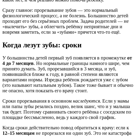
Сразу главное: прорезывание зубов — это нормальный
физиологический процесс, а не болезнь. Большинство детей
проходят его без серьёзных проблем. Задача родителей — не
«вылечить» зубы, а облегчить ребёнку неприятные дни и
вовремя заметить, если за «зубами» прячется что-то ещё.
Когда лезут зубы: сроки
У большинства детей первый зуб появляется в промежутке
от
4 до 7 месяцев
. Но нормальные границы намного шире, чем
принято думать. Зуб, прорезавшийся в 3 месяца, и зуб,
появившийся ближе к году, в равной степени являются
вариантами нормы. Изредка ребёнок рождается уже с зубом
(это называют натальным зубом). Такое тоже бывает и обычно
не опасно, хотя показать его врачу стоит.
Сроки прорезывания в основном
наследуются
. Если у мамы
или папы зубы резались поздно, велик шанс, что и у малыша
так будет. Поэтому сравнивать своего ребёнка с соседским по
площадке бессмысленно, ведь у каждого свой график.
Когда сроки действительно повод обратиться к врачу: если к
12–15 месяцам
не прорезался ни один зуб. Это не катастрофа