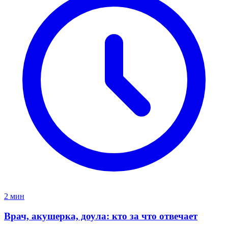
2 мин
Врач, акушерка, доула: кто за что отвечает