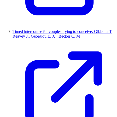
Timed intercourse for couples trying to conceive. Gibbons T.,
Reavey J., Georgiou E. X., Becker C. M