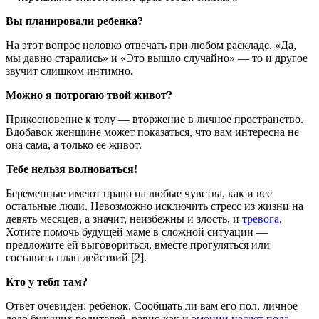
Вы планировали ребенка?
На этот вопрос неловко отвечать при любом раскладе. «Да,
мы давно старались» и «Это вышло случайно» — то и другое
звучит слишком интимно.
Можно я потрогаю твой живот?
Прикосновение к телу — вторжение в личное пространство.
Вдобавок женщине может показаться, что вам интересна не
она сама, а только ее живот.
Тебе нельзя волноваться!
Беременные имеют право на любые чувства, как и все
остальные люди. Невозможно исключить стресс из жизни на
девять месяцев, а значит, неизбежны и злость, и
тревога
.
Хотите помочь будущей маме в сложной ситуации —
предложите ей выговориться, вместе прогуляться или
составить план действий [2].
Кто у тебя там?
Ответ очевиден: ребенок. Сообщать ли вам его пол, личное
дело будущих родителей, равно как и
эмоции насчет пола
.