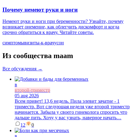
Почему немеют руки и ноги
Немеют руки и ноги при беременности? Узнайте, почему
возникает онемение, как облегчить дискомфорт и когда
срочно обратиться к врачу. Читайте советы.
симптомы
визиты-к-врачу
сон
Из сообщества maam
Все обсуждения →
в
второй-триместр
05 aug 2026
Всем привет! 13,6 недель. Пила элевит зачатие - 1
триместр. Вот следующая неделя уже второй триместр
начинается. Забыла у своего гинеколога спросить что
дальше пить. Хочу у вас узнать, наверное начать…
12
0
в