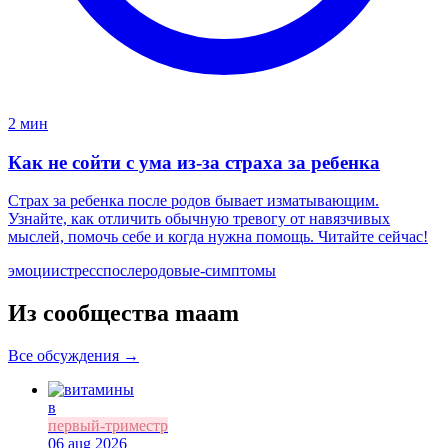
2 мин
Как не сойти с ума из-за страха за ребенка
Страх за ребенка после родов бывает изматывающим.
Узнайте, как отличить обычную тревогу от навязчивых
мыслей, помочь себе и когда нужна помощь. Читайте сейчас!
эмоции
стресс
послеродовые-симптомы
Из сообщества maam
Все обсуждения →
в
первый-триместр
06 aug 2026