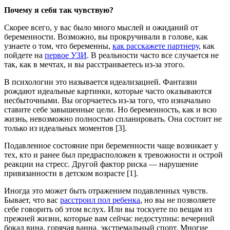
Почему я себя так чувствую?
Скорее всего, у вас было много мыслей и ожиданий от
беременности. Возможно, вы прокручивали в голове, как
узнаете о том, что беременны,
как расскажете партнеру
, как
пойдете на
первое УЗИ
. В реальности часто все случается не
так, как в мечтах, и вы расстраиваетесь из-за этого.
В психологии это называется идеализацией. Фантазии
рождают идеальные картинки, которые часто оказываются
несбыточными. Вы огорчаетесь из-за того, что изначально
ставите себе завышенные цели. Но беременность, как и всю
жизнь, невозможно полностью спланировать. Она состоит не
только из идеальных моментов [3].
Подавленное состояние при беременности чаще возникает у
тех, кто и ранее был предрасположен к тревожности и острой
реакции на стресс. Другой фактор риска — нарушение
привязанности в детском возрасте [1].
Иногда это может быть отражением подавленных чувств.
Бывает, что вас
расстроил пол ребенка
, но вы не позволяете
себе говорить об этом вслух. Или вы тоскуете по вещам из
прежней жизни, которые вам сейчас недоступны: вечерний
бокал вина, горячая ванна, экстремальный спорт. Многие