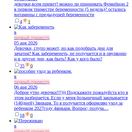
девочки,всем привет! можно ли принимать Фемибион 2
в первом триместре беременности (5 недель)? остались
витамины с предыдущей беременности
4
1
в
первый-триместр
05 aug 2026
Девочки, глупо может, но как подобрать дни для
зачатия? Как забеременеть, не получается и в овуляцию
и в другие дни, как быть? Как у кого было?
35
0
в
первый-триместр
06 aug 2026
Доброе утро девочки!!!))) Подскажите пожалуйста кто в
этом разбирается. Если у меня больничный закрывается
(140дней) 3января. То я получается оформляю уход за
ребенком 2027году 4января. Вопрос; получа…
18
0
в
первый-триместр