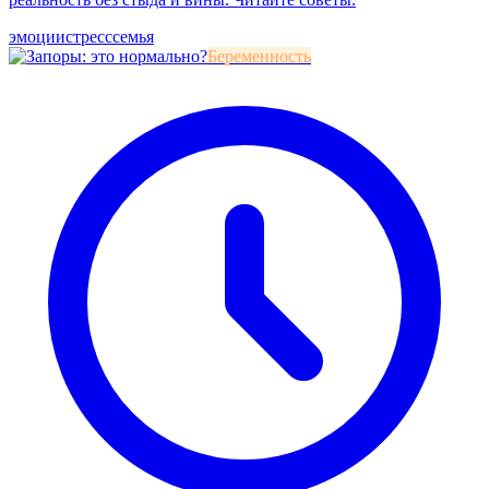
эмоции
стресс
семья
Беременность