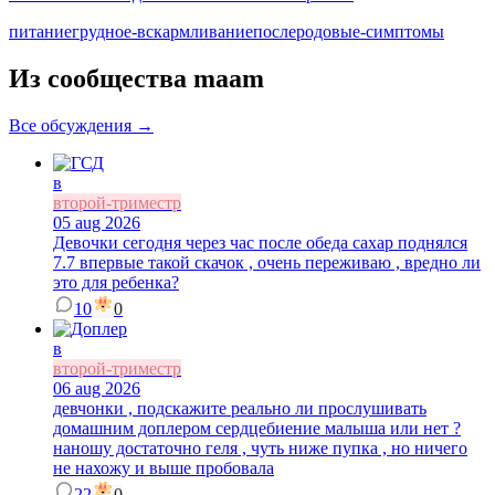
питание
грудное-вскармливание
послеродовые-симптомы
Из сообщества maam
Все обсуждения →
в
второй-триместр
05 aug 2026
Девочки сегодня через час после обеда сахар поднялся
7.7 впервые такой скачок , очень переживаю , вредно ли
это для ребенка?
10
0
в
второй-триместр
06 aug 2026
девчонки , подскажите реально ли прослушивать
домашним доплером сердцебиение малыша или нет ?
наношу достаточно геля , чуть ниже пупка , но ничего
не нахожу и выше пробовала
22
0