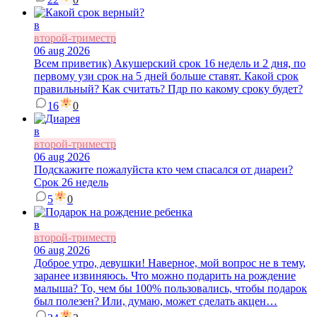
в
второй-триместр
06 aug 2026
Всем приветик) Акушерский срок 16 недель и 2 дня, по
первому узи срок на 5 дней больше ставят. Какой срок
правильный? Как считать? Пдр по какому сроку будет?
16
0
в
второй-триместр
06 aug 2026
Подскажите пожалуйста кто чем спасался от диареи?
Срок 26 недель
5
0
в
второй-триместр
06 aug 2026
Доброе утро, девушки! Наверное, мой вопрос не в тему,
заранее извиняюсь. Что можно подарить на рождение
малыша? То, чем бы 100% пользовались, чтобы подарок
был полезен? Или, думаю, может сделать акцен…