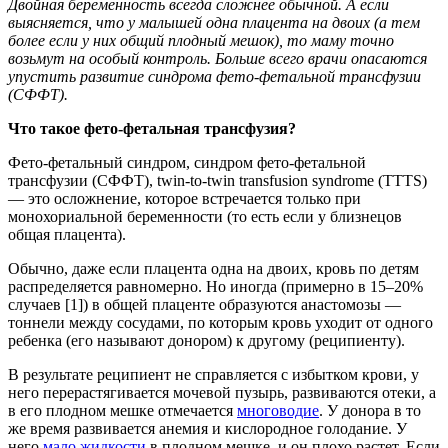
Двойная беременность всегда сложнее обычной. А если
выясняется, что у малышей одна плацента на двоих (а тем
более если у них общий плодный мешок), то маму точно
возьмут на особый контроль. Больше всего врачи опасаются
упустить развитие синдрома фето-фетальной трансфузии
(СФФТ).
Что такое фето-фетальная трансфузия?
Фето-фетальный синдром, синдром фето-фетальной
трансфузии (СФФТ), twin-to-twin transfusion syndrome (TTTS)
— это осложнение, которое встречается только при
монохориальной беременности (то есть если у близнецов
общая плацента).
Обычно, даже если плацента одна на двоих, кровь по детям
распределяется равномерно. Но иногда (примерно в 15–20%
случаев [1]) в общей плаценте образуются анастомозы —
тоннели между сосудами, по которым кровь уходит от одного
ребенка (его называют донором) к другому (реципиенту).
В результате реципиент не справляется с избытком крови, у
него перерастягивается мочевой пузырь, развиваются отеки, а
в его плодном мешке отмечается
многоводие
. У донора в то
же время развивается анемия и кислородное голодание. У
него
мало жидкости
в плодном мешке, и он плохо растет. Если