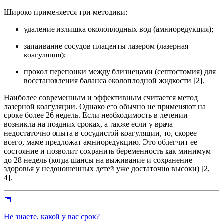
Широко применяется три методики:
удаление излишка околоплодных вод (амниоредукция);
запаивание сосудов плаценты лазером (лазерная
коагуляция);
прокол перепонки между близнецами (септостомия) для
восстановления баланса околоплодной жидкости [2].
Наиболее современным и эффективным считается метод
лазерной коагуляции. Однако его обычно не применяют на
сроке более 26 недель. Если необходимость в лечении
возникла на поздних сроках, а также если у врача
недостаточно опыта в сосудистой коагуляции, то, скорее
всего, маме предложат амниоредукцию. Это облегчит ее
состояние и позволит сохранить беременность как минимум
до 28 недель (когда шансы на выживание и сохранение
здоровья у недоношенных детей уже достаточно высоки) [2,
4].
📅
Не знаете, какой у вас срок?