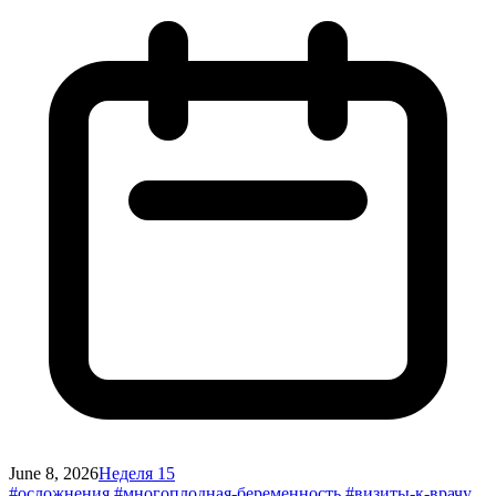
June 8, 2026
Неделя 15
#осложнения
#многоплодная-беременность
#визиты-к-врачу