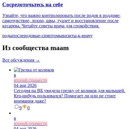
Сосредоточьтесь на себе
Узнайте, что важно контролировать после родов в роддоме:
самочувствие, лохии, швы, туалет и восстановление после
кесарева. Читайте советы врача для спокойствия.
роды
послеродовые-симптомы
визиты-к-врачу
Из сообщества maam
Все обсуждения →
в
второй-триместр
04 aug 2026
Сегодня на ВБ увидела грелку от коликов для малышей.
Кто-нибудь пользовался? Помогает ли или не стоит
внимания даже?
9
0
в
второй-триместр
04 aug 2026