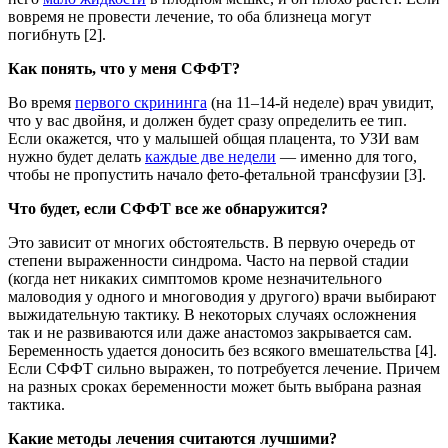
вовремя не провести лечение, то оба близнеца могут
погибнуть [2].
Как понять, что у меня СФФТ?
Во время
первого скрининга
(на 11–14-й неделе) врач увидит,
что у вас двойня, и должен будет сразу определить ее тип.
Если окажется, что у малышей общая плацента, то УЗИ вам
нужно будет делать
каждые две недели
— именно для того,
чтобы не пропустить начало фето-фетальной трансфузии [3].
Что будет, если СФФТ все же обнаружится?
Это зависит от многих обстоятельств. В первую очередь от
степени выраженности синдрома. Часто на первой стадии
(когда нет никаких симптомов кроме незначительного
маловодия у одного и многоводия у другого) врачи выбирают
выжидательную тактику. В некоторых случаях осложнения
так и не развиваются или даже анастомоз закрывается сам.
Беременность удается доносить без всякого вмешательства [4].
Если СФФТ сильно выражен, то потребуется лечение. Причем
на разных сроках беременности может быть выбрана разная
тактика.
Какие методы лечения считаются лучшими?