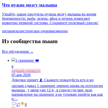
Что нужно мозгу малыша
Узнайте, какие продукты нужны мозгу малыша во время
беременности: рыба, зелень, яйца и печень помогают
развитию нервной системы. Сохраните полезный список!
питание
холистическое-здоровье
эмоции
Из сообщества maam
Все обсуждения →
в
первый-триместр
05 aug 2026
Девочки привет 🫂 Скажите пожалуйста кто и во
сколько сдавал 1 скрининг именно кровь на потологии
малыша , у меня уже 12.4 , в городе где мне дали
направление на скрининг я не успеваю пройти как как
п…
17
0