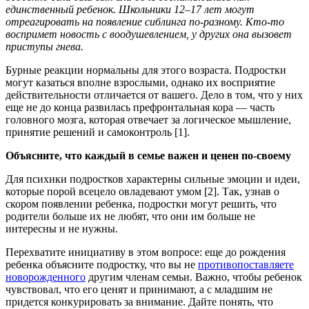
единственный ребенок. Школьники 12–17 лет могут
отреагировать на появление сиблинга по-разному. Кто-то
воспримет новость с воодушевлением, у других она вызовет
приступы гнева.
Бурные реакции нормальны для этого возраста. Подростки
могут казаться вполне взрослыми, однако их восприятие
действительности отличается от вашего. Дело в том, что у них
еще не до конца развилась префронтальная кора — часть
головного мозга, которая отвечает за логическое мышление,
принятие решений и самоконтроль [1].
Объясните, что каждый в семье важен и ценен по-своему
Для психики подростков характерны сильные эмоции и идеи,
которые порой всецело овладевают умом [2]. Так, узнав о
скором появлении ребенка, подростки могут решить, что
родители больше их не любят, что они им больше не
интересны и не нужны.
Перехватите инициативу в этом вопросе: еще до рождения
ребенка объясните подростку, что вы не
противопоставляете
новорожденного
другим членам семьи. Важно, чтобы ребенок
чувствовал, что его ценят и принимают, а с младшим не
придется конкурировать за внимание. Дайте понять, что