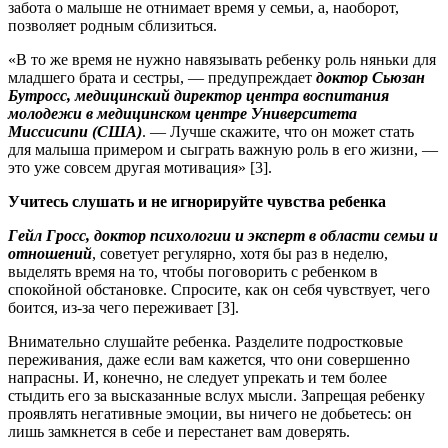
забота о малыше не отнимает время у семьи, а, наоборот,
позволяет родным сблизиться.
«В то же время не нужно навязывать ребенку роль няньки для
младшего брата и сестры, — предупреждает
доктор Сьюзан
Бутросс, медицинский директор центра воспитания
молодежи в медицинском центре Университета
Миссисипи (США)
. — Лучше скажите, что он может стать
для малыша примером и сыграть важную роль в его жизни, —
это уже совсем другая мотивация» [3].
Учитесь слушать и не игнорируйте чувства ребенка
Гейл Гросс, доктор психологии и эксперт в области семьи и
отношений
, советует регулярно, хотя бы раз в неделю,
выделять время на то, чтобы поговорить с ребенком в
спокойной обстановке. Спросите, как он себя чувствует, чего
боится, из-за чего переживает [3].
Внимательно слушайте ребенка. Разделите подростковые
переживания, даже если вам кажется, что они совершенно
напрасны. И, конечно, не следует упрекать и тем более
стыдить его за высказанные вслух мысли. Запрещая ребенку
проявлять негативные эмоции, вы ничего не добьетесь: он
лишь замкнется в себе и перестанет вам доверять.