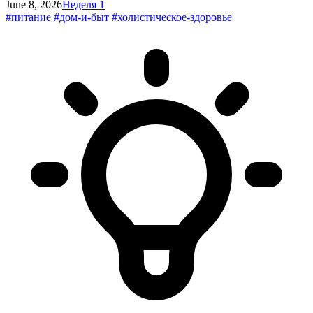
June 8, 2026
Неделя 1
#питание
#дом-и-быт
#холистическое-здоровье