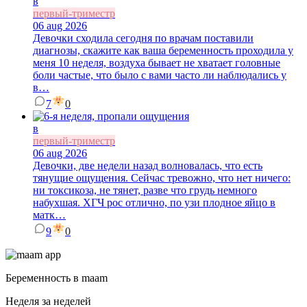
в
первый-триместр
06 aug 2026
Девочки сходила сегодня по врачам поставили
диагнозы, скажите как ваша беременность проходила у
меня 10 неделя, воздуха бывает не хватает головные
боли частые, что было с вами часто ли наблюдались у
в…
7
0
в
первый-триместр
06 aug 2026
Девочки, две недели назад волновалась, что есть
тянущие ощущения. Сейчас тревожно, что нет ничего:
ни токсикоза, не тянет, разве что грудь немного
набухшая. ХГЧ рос отлично, по узи плодное яйцо в
матк…
9
0
Беременность в maam
Неделя за неделей