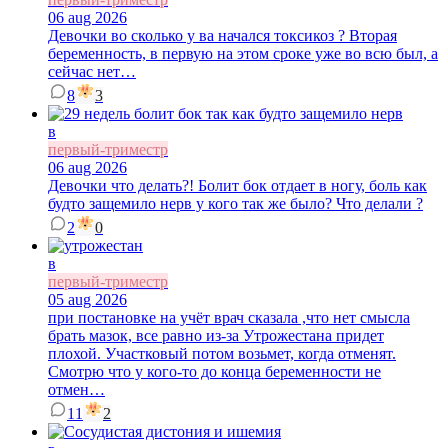
06 aug 2026
Девочки во сколько у ва начался токсикоз ? Вторая
беременность, в первую на этом сроке уже во всю был, а
сейчас нет…
8
3
в
первый-триместр
06 aug 2026
Девочки что делать?! Болит бок отдает в ногу, боль как
будто защемило нерв у кого так же было? Что делали ?
2
0
в
первый-триместр
05 aug 2026
при постановке на учёт врач сказала ,что нет смысла
брать мазок, все равно из-за Утрожестана придет
плохой. Участковый потом возьмет, когда отменят.
Смотрю что у кого-то до конца беременности не
отмен…
11
2