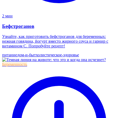
2 мин
Бефстроганов
Узнайте, как приготовить бефстроганов для беременных:
нежная говядина, йогурт вместо жирного соуса и гарнир с
витамином C. Попробуйте рецепт!
питание
дом-и-быт
холистическое-здоровье
Беременность