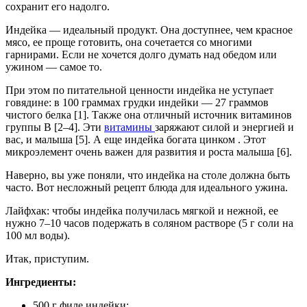
сохранит его надолго.
Индейка — идеальный продукт. Она доступнее, чем красное
мясо, ее проще готовить, она сочетается со многими
гарнирами. Если не хочется долго думать над обедом или
ужином — самое то.
При этом по питательной ценности индейка не уступает
говядине: в 100 граммах грудки индейки — 27 граммов
чистого белка [1]. Также она отличный источник витаминов
группы B [2–4]. Эти
витамины
заряжают силой и энергией и
вас, и малыша [5]. А еще индейка богата цинком . Этот
микроэлемент очень важен для развития и роста малыша [6].
Наверно, вы уже поняли, что индейка на столе должна быть
часто. Вот несложный рецепт блюда для идеального ужина.
Лайфхак: чтобы индейка получилась мягкой и нежной, ее
нужно 7–10 часов подержать в соляном растворе (5 г соли на
100 мл воды).
Итак, приступим.
Ингредиенты:
500 г филе индейки;