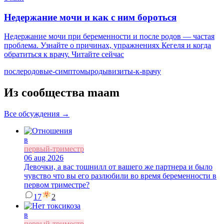
Недержание мочи и как с ним бороться
Недержание мочи при беременности и после родов — частая
проблема. Узнайте о причинах, упражнениях Кегеля и когда
обратиться к врачу. Читайте сейчас
послеродовые-симптомы
роды
визиты-к-врачу
Из сообщества maam
Все обсуждения →
в
первый-триместр
06 aug 2026
Девочки, а вас тошнилл от вашего же партнера и было
чувство что вы его разлюбили во время беременности в
первом триместре?
17
2
в
первый-триместр