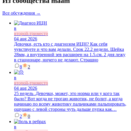
Из сообщества maam
Все обсуждения →
в
второй-триместр
04 aug 2026
Девочки, есть кто с диагнозом ИЦН? Как себя
чувствуете и что вам делали. Срок 22.2 недели. Шейка
28мм, а внутренний зев расширен на 1.5.см. 2 дня лежу
в стационаре, ничего не делают. Страшно
8
2
в
второй-триместр
04 aug 2026
25 недель .Девочки, может, это норма или у кого так
было? Вот когда не трогаю животик, не болит, а когда
начинаю по всему животику пальчиками пальпировать,
ощущаю с левой стороны чуть дальше пупка как…
2
0
в