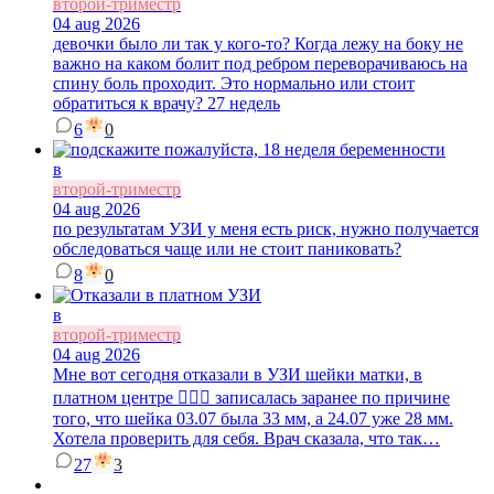
второй-триместр
04 aug 2026
девочки было ли так у кого-то? Когда лежу на боку не
важно на каком болит под ребром переворачиваюсь на
спину боль проходит. Это нормально или стоит
обратиться к врачу? 27 недель
6
0
в
второй-триместр
04 aug 2026
по результатам УЗИ у меня есть риск, нужно получается
обследоваться чаще или не стоит паниковать?
8
0
в
второй-триместр
04 aug 2026
Мне вот сегодня отказали в УЗИ шейки матки, в
платном центре 🤦🏼‍♀️ записалась заранее по причине
того, что шейка 03.07 была 33 мм, а 24.07 уже 28 мм.
Хотела проверить для себя. Врач сказала, что так…
27
3