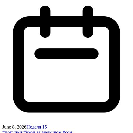
June 8, 2026
Неделя 15
#покупки
#уход-за-малышом
#сон