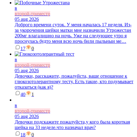
в
второй-триместр
05 aug 2026
Доброго времени суток. У меня началась 17 неделя. Из-
за укорочения шейки матки мне назначили Утрожестан
200мг влагалищно на ночь. Уже на следующее утро я
проснулась будто меня всю ночь били пыльныи ме…
17
0
в
второй-триместр
05 aug 2026
Девочки, расскажите, пожалуйста, ваше отношение к
глюкозотолерантному тесту. Есть такие, кто подумывает
отказаться (как я)?
40
1
в
второй-триместр
05 aug 2026
Девочки подскажите пожалуйста,у кого была короткая
шейка на 33 неделе.что назначал врач?
18
0