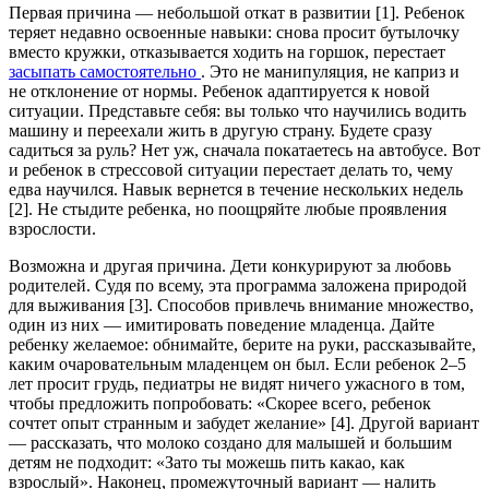
Первая причина — небольшой откат в развитии [1]. Ребенок
теряет недавно освоенные навыки: снова просит бутылочку
вместо кружки, отказывается ходить на горшок, перестает
засыпать самостоятельно
. Это не манипуляция, не каприз и
не отклонение от нормы. Ребенок адаптируется к новой
ситуации. Представьте себя: вы только что научились водить
машину и переехали жить в другую страну. Будете сразу
садиться за руль? Нет уж, сначала покатаетесь на автобусе. Вот
и ребенок в стрессовой ситуации перестает делать то, чему
едва научился. Навык вернется в течение нескольких недель
[2]. Не стыдите ребенка, но поощряйте любые проявления
взрослости.
Возможна и другая причина. Дети конкурируют за любовь
родителей. Судя по всему, эта программа заложена природой
для выживания [3]. Способов привлечь внимание множество,
один из них — имитировать поведение младенца. Дайте
ребенку желаемое: обнимайте, берите на руки, рассказывайте,
каким очаровательным младенцем он был. Если ребенок 2–5
лет просит грудь, педиатры не видят ничего ужасного в том,
чтобы предложить попробовать: «Скорее всего, ребенок
сочтет опыт странным и забудет желание» [4]. Другой вариант
— рассказать, что молоко создано для малышей и большим
детям не подходит: «Зато ты можешь пить какао, как
взрослый». Наконец, промежуточный вариант — налить