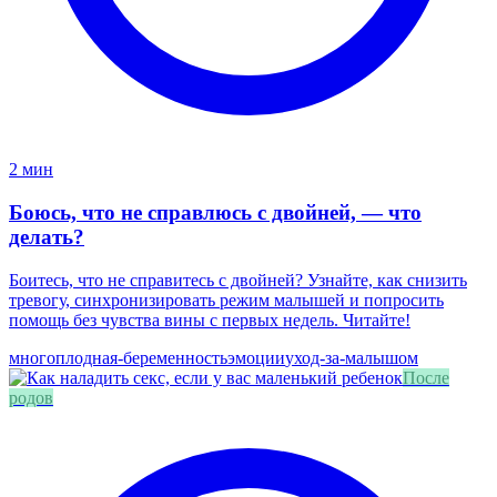
2 мин
Боюсь, что не справлюсь с двойней, — что
делать?
Боитесь, что не справитесь с двойней? Узнайте, как снизить
тревогу, синхронизировать режим малышей и попросить
помощь без чувства вины с первых недель. Читайте!
многоплодная-беременность
эмоции
уход-за-малышом
После
родов