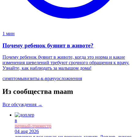
1 мин
Почему ребенок буянит в животе?
Почему ребенок буянит в животе, когда это норма и какие
изменения шевелений требуют срочного обращения к врачу.
Узнайте, как наблюдать за малышом дома!
симптомы
визиты-к-врачу
осложнения
Из сообщества maam
Все обсуждения →
в
первый-триместр
04 aug 2026
девочки я все никак не решаюсь купить Доплер. думаю