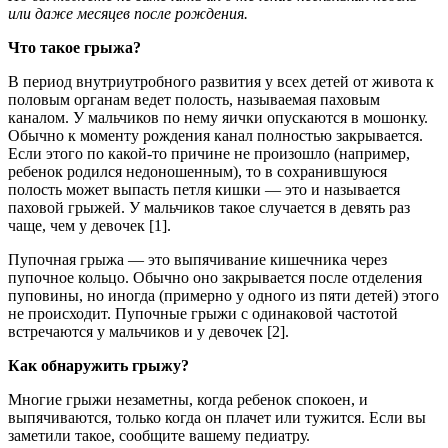
или даже месяцев после рождения.
Что такое грыжа?
В период внутриутробного развития у всех детей от живота к
половым органам ведет полость, называемая паховым
каналом. У мальчиков по нему яички опускаются в мошонку.
Обычно к моменту рождения канал полностью закрывается.
Если этого по какой-то причине не произошло (например,
ребенок родился недоношенным), то в сохранившуюся
полость может выпасть петля кишки — это и называется
паховой грыжей. У мальчиков такое случается в девять раз
чаще, чем у девочек [1].
Пупочная грыжа — это выпячивание кишечника через
пупочное кольцо. Обычно оно закрывается после отделения
пуповины, но иногда (примерно у одного из пяти детей) этого
не происходит. Пупочные грыжи с одинаковой частотой
встречаются у мальчиков и у девочек [2].
Как обнаружить грыжу?
Многие грыжи незаметны, когда ребенок спокоен, и
выпячиваются, только когда он плачет или тужится. Если вы
заметили такое, сообщите вашему педиатру.