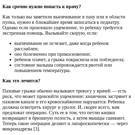
Как срочно нужно попасть к врачу?
Как только вы заметили выпячивание в паху или в области
пупка, нужно в ближайшее время записаться к педиатру.
Однако если произошло ущемление, то ребенку требуется
экстренная помощь. Вызывайте скорую, если:
выпячивание не исчезает, даже когда ребенок
расслаблен;
оно болезненно при прикосновении;
ребенок плачет, а грыжа покраснела или побледнела;
состояние малыша сопровождается рвотой или
повышением температуры.
Как это лечится?
Паховые грыжи обычно вызывают тревогу у врачей — есть
риск, что может произойти ущемление: кишечник застрянет в
паховом канале и его кровоснабжение нарушится. Ребенка
должны осмотреть хирург и уролог. И, скорее всего, вам
предложат операцию. Суть ее в том, что петлю кишки
возвращают в брюшную полость, а затем мышцы сшивают.
Теперь такие операции делают и лапароскопически — через
микронадрезы [3].