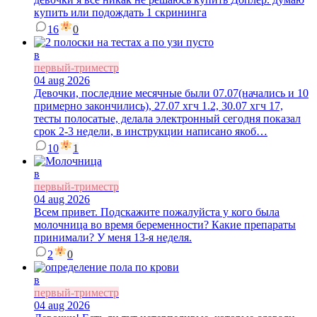
купить или подождать 1 скрининга
16
0
в
первый-триместр
04 aug 2026
Девочки, последние месячные были 07.07(начались и 10
примерно закончились), 27.07 хгч 1.2, 30.07 хгч 17,
тесты полосатые, делала электронный сегодня показал
срок 2-3 недели, в инструкции написано якоб…
10
1
в
первый-триместр
04 aug 2026
Всем привет. Подскажите пожалуйста у кого была
молочница во время беременности? Какие препараты
принимали? У меня 13-я неделя.
2
0
в
первый-триместр
04 aug 2026