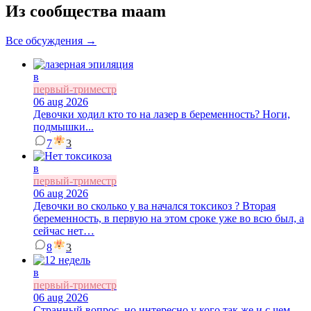
Из сообщества maam
Все обсуждения →
в
первый-триместр
06 aug 2026
Девочки ходил кто то на лазер в беременность? Ноги,
подмышки...
7
3
в
первый-триместр
06 aug 2026
Девочки во сколько у ва начался токсикоз ? Вторая
беременность, в первую на этом сроке уже во всю был, а
сейчас нет…
8
3
в
первый-триместр
06 aug 2026
Странный вопрос, но интересно у кого так же и с чем