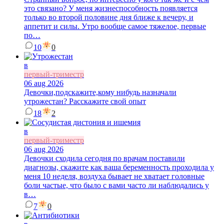
это связано? У меня жизнеспособность появляется
только во второй половине дня ближе к вечеру, и
аппетит и силы. Утро вообще самое тяжелое, первые
по…
10
0
в
первый-триместр
06 aug 2026
Девочки,подскажите,кому нибудь назначали
утрожестан? Расскажите свой опыт
18
2
в
первый-триместр
06 aug 2026
Девочки сходила сегодня по врачам поставили
диагнозы, скажите как ваша беременность проходила у
меня 10 неделя, воздуха бывает не хватает головные
боли частые, что было с вами часто ли наблюдались у
в…
7
0