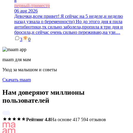
в
первый-триместр
06 aug 2026
Девочки,всем привет! Я сейчас на 5 неделе,и неделю
назад узнала о беременности) Но до этого дня я пила
антибиотики,тк сильно заболела,пропила я три дня и
бросила,и сейчас очень сильно переживаю,на узи…
3
0
maam для мам
Уход за малышом и советы
Скачать maam
Нам доверяют миллионы
пользователей
Рейтинг 4.8
На основе 417 594 отзывов