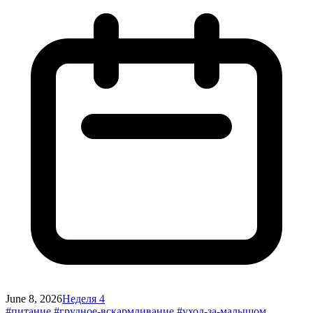
June 8, 2026
Неделя 4
#питание
#грудное-вскармливание
#уход-за-малышом