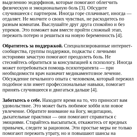
выделению эндорфинов, которые помогают облегчить
физическую и эмоциональную боль [3]. Обсудите
случившееся с партнером. Иногда горе сплачивает, иногда —
отдаляет. Не молчите о своих чувствах, не расходитесь по
разным комнатам. Выслушайте друг друга спокойно и без
упреков. Это поможет вам вместе пройти сложный этап,
пережить потерю и решиться на новую беременность [4].
Обратитесь за поддержкой.
Специализированные интернет-
сообщества, группы поддержки, подкасты с личными
историями зачастую помогают преодолеть боль. Не
стесняйтесь обратиться за консультацией к психологу. Иногда
может потребоваться помощь психотерапевта — при
необходимости врач назначит медикаментозное лечение.
Обсуждение печального опыта с человеком, который пережил
подобное или имеет профессиональные навыки, помогает
принять случившееся и двигаться дальше [4].
Заботьтесь о себе.
Находите время на то, что приносит вам
удовольствие. Это может быть любимое хобби или новое
увлечение. Обратите внимание на йогу, медитацию,
дыхательные практики — они помогают справиться с
эмоциями. Старайтесь высыпаться, откажитесь от вредных
привычек, следите за рационом. Эти простые меры не только
помогают пережить утрату, но и повышают шансы на