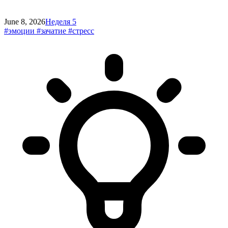
June 8, 2026
Неделя 5
#эмоции
#зачатие
#стресс