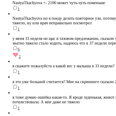
NastyaTkachyova +- 2100 может чуть-чуть поменьше
1
NastyaTkachyova но я поеду делать повторное узи, потом
тяжело, ну или врач неправильно посмотрел
1
у меня 33 неделя он щас в тазовом предлежании, сказали
знатно тяжело стало ходить, надеюсь что к 37 недели пер
6
2
я скажите пожалуйста а какой вес у малыша в 33 недели?
1
я это уже большой считается? Мне на скрининге сказали 
1
я тоже думаю ошибка какая-то. Я вроде худенькая, живот
почувствовала. А мне даже не тяжело
1