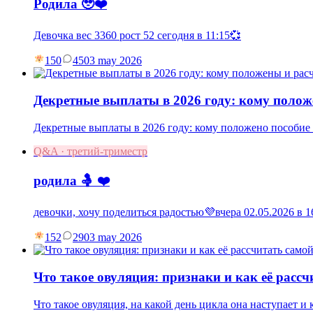
Родила 🥹❤️
Девочка вес 3360 рост 52 сегодня в 11:15💞
150
45
03 may 2026
Декретные выплаты в 2026 году: кому полож
Декретные выплаты в 2026 году: кому положено пособие п
Q&A · третий-триместр
родила 🤱 ❤️
девочки, хочу поделиться радостью💜вчера 02.05.2026 в
152
29
03 may 2026
Что такое овуляция: признаки и как её рассч
Что такое овуляция, на какой день цикла она наступает и