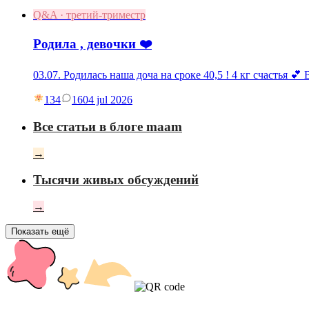
Q&A · третий-триместр
Родила , девочки ❤️
03.07. Родилась наша доча на сроке 40,5 ! 4 кг счастья 💕
134
16
04 jul 2026
Все статьи в блоге maam
→
Тысячи живых обсуждений
→
Показать ещё