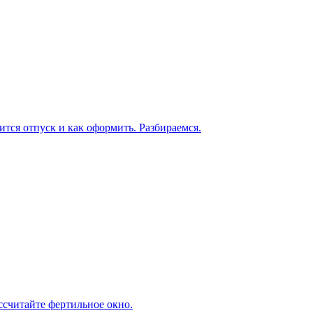
ится отпуск и как оформить. Разбираемся.
ассчитайте фертильное окно.