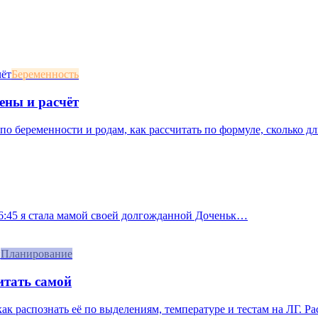
Беременность
ены и расчёт
о беременности и родам, как рассчитать по формуле, сколько дл
 16:45 я стала мамой своей долгожданной Доченьк…
Планирование
итать самой
 как распознать её по выделениям, температуре и тестам на ЛГ. Р