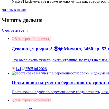
NastyaTkachyova вот я тоже думаю лучше как говорится п
читать в maam
Читать дальше
Смотреть все →
Q&A · третий-триместр
Девочки, я родила! 🥹❤️ Михаил, 3460 гр, 53 
Это было очень тяжело, очень страшно, но глядя на сына
141
25
05 jul 2026
Постановка на учёт по беременности: сроки 
Постановка на учёт по беременности: когда вставать, как
Q&A · третий-триместр