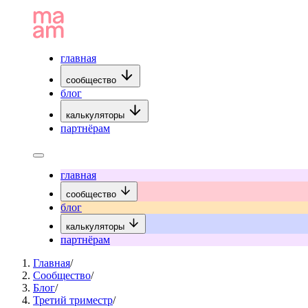
главная
сообщество
блог
калькуляторы
партнёрам
главная
сообщество
блог
калькуляторы
партнёрам
Главная
/
Сообщество
/
Блог
/
Третий триместр
/