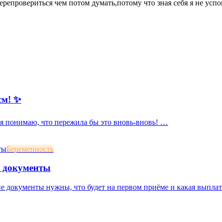
ерепровериться чем потом думать,потому что зная себя я не усп
см! ✨
, я понимаю, что пережила бы это вновь-вновь! …
Беременность
и документы
ие документы нужны, что будет на первом приёме и какая выплат