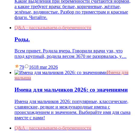
Какие выделения при беременности считаются нормой,
а какие требуют врача: белые, коричневые, жёлтые,
зелёные, водянистые. Разбор по триместрам и красные
флаги. Читайте.
Q&A · рассказываем-о-беременности
Роды.
Всем привет. Родила вчера. Говорили врачи узи, что
плод крупный, родила весом 3670 не разорвалась, у…
79
16
18 mar 2026
Имена для
малыша
Имена для мальчиков 2026: со значениями
Имена для мальчиков 2026: популярные, классические,
славянские, редкие и международные имена с
происхождением и значением. Выбирайте имя для сына
вместе с нами!
Q&A · рассказываем-о-беременности