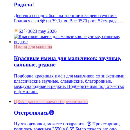
Родила!
Девочки сегодня был экстренное кесарево сечение.
Родился сын 🩵 на 39,3дня. Вес 3570 рост 52см рада …
62
30
23 may 2026
Имена для малыша
Красивые имена для мальчиков: звучные,
сильные, редкие
Подборка красивых имён для мальчиков со значениями:
классические звучные, славянские, благородные,
международные и редкие. Подберите имя под отчество
и фамилию.
Q&A · рассказываем-о-беременности
Отстрелялась😅
Ну что девочки, можете поздравить 🥹 Прокесарили,
родилась доченька 3550 в 8:55 Было тяжело, но оно …