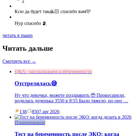
1
Ксю да будет так🙏🏻 спасибо вам🩷
Нур спасибо 🫂
читать в maam
Читать дальше
Смотреть все →
Q&A · рассказываем-о-беременности
Отстрелялась😅
Ну что девочки, можете поздравить 🥹 Прокесарили,
родилась доченька 3550 в 8:55 Было тяжело, но оно …
138
85
07 apr 2026
Планирование
Тест на беременность после ЭКО: когда