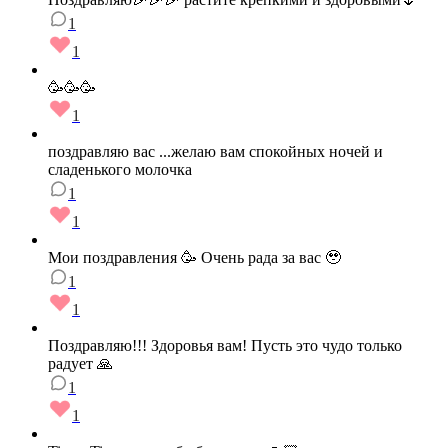
1
1
🥳🥳🥳
1
поздравляю вас ...желаю вам спокойных ночей и
сладенького молочка
1
1
Мои поздравления 🥳 Очень рада за вас 🥹
1
1
Поздравляю!!! Здоровья вам! Пусть это чудо только
радует 🙏
1
1