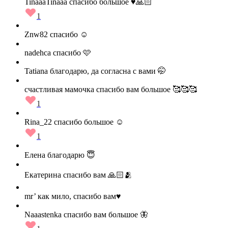
TinaaaTinaaa спасибо большое ♥️🙏🏻
1
Znw82 спасибо ☺️
nadehca спасибо 🩷
Tatiana благодарю, да согласна с вами 🤭
счастливая мамочка спасибо вам большое 🥰🥰🥰
1
Rina_22 спасибо большое ☺️
1
Елена благодарю 😇
Екатерина спасибо вам 🙏🏻🫂
mr’ как мило, спасибо вам♥️
Naaastenka спасибо вам большое 🦋