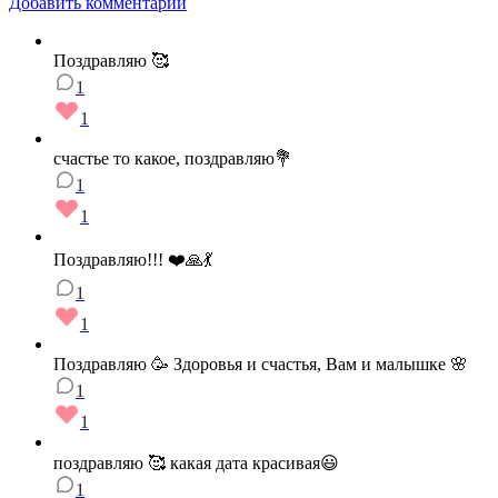
Добавить комментарий
Поздравляю 🥰
1
1
счастье то какое, поздравляю💐
1
1
Поздравляю!!! ❤️🙏💃
1
1
Поздравляю 🥳 Здоровья и счастья, Вам и малышке 🌸
1
1
поздравляю 🥰 какая дата красивая😃
1