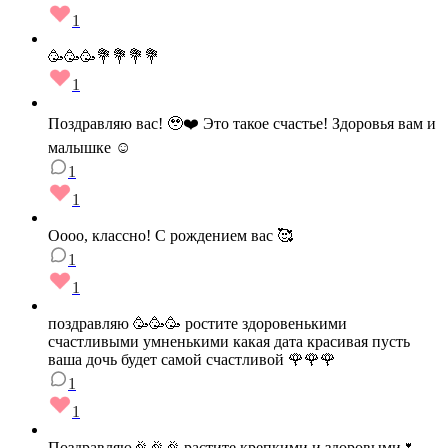
1
🥳🥳🥳💐💐💐💐
1
Поздравляю вас! 🥹❤️ Это такое счастье! Здоровья вам и
малышке ☺️
1
1
Оооо, классно! С рождением вас 🥰
1
1
поздравляю 🥳🥳🥳 ростите здоровенькими
счастливыми умненькими какая дата красивая пусть
ваша дочь будет самой счастливой 🌹🌹🌹
1
1
Поздравляю🎉🎉🎉 растите крепкими и здоровыми🌷