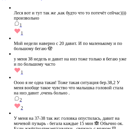
Леся вот и тут так же ,как будто что то потечёт сейчас))))
произвольно
1
1
Мой недели наверно с 20 давит. И по маленькому и по
большому бегаю 🫣
у меня 38 недель и давит на низ тоже только я бегаю уже
и по большому часто
1
Оооо я не одна такая! Тоже такая ситуация бер.38,2 У
меня вообще такое чувство что малышка головой стала
на низ давит ,очень больно .
2
2
У меня на 37-38 так же: головка опустилась, давит на
мочевой пузырь - бегала каждые 15 мин 🙈 Обычно ок.
Если жжёт/подтекает/схватки - свяжись с врачом 💛