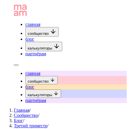
главная
сообщество
блог
калькуляторы
партнёрам
главная
сообщество
блог
калькуляторы
партнёрам
Главная
/
Сообщество
/
Блог
/
Третий триместр
/