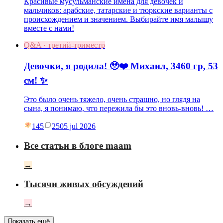
Красивые мусульманские имена для девочек и
мальчиков: арабские, татарские и тюркские варианты с
происхождением и значением. Выбирайте имя малышу
вместе с нами!
Q&A · третий-триместр
Девочки, я родила! 🥹❤️ Михаил, 3460 гр, 53
см! ✨
Это было очень тяжело, очень страшно, но глядя на
сына, я понимаю, что пережила бы это вновь-вновь! …
145
25
05 jul 2026
Все статьи в блоге maam
→
Тысячи живых обсуждений
→
Показать ещё