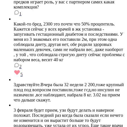
предков играет роль, у вас с партнером самих какая
комплекция?
1
Какой-то бред, 2300 это почти что 50% процентиль.
Кажется сейчас у всех врачей в жк установка -
запугивать гестационный диабетом и последствиями. У
меня из 3 знакомых его поставили 2м, при этом одна
соблюдала диету, другая нет, обе родили здоровых
маленьких девочек, сами не набрали вес, даже наоборот
, у той , что соблюдала строгую диету сейчас проблемы с
набором веса, весит 40 кг
2
5
Здравствуйте.Вчера была 32 недели 2 200,тоже крупный
плод под вопросом поставили,тоже гсд,но инсулин не
назначили ,все наблюдают, набрала 8 кг. 3.02 на прием
что дальше скажут.
3 февраля будет прием, узи будут делать и наверное
положат. Последний раз когда была сказали если нечего
не изменится и он вырастит больше то будут
родоразрешать, уже устала от их угроз. Еще такие врачи