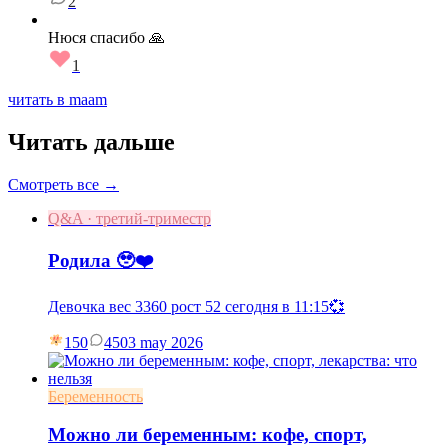
2
Нюся спасибо 🙏
1
читать в maam
Читать дальше
Смотреть все →
Q&A · третий-триместр
Родила 🥹❤️
Девочка вес 3360 рост 52 сегодня в 11:15💞
150
45
03 may 2026
Беременность
Можно ли беременным: кофе, спорт,