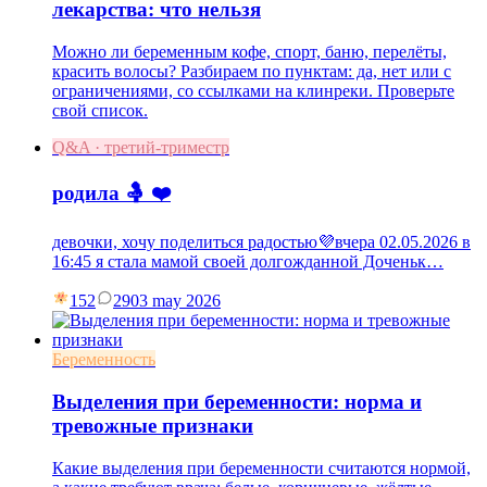
лекарства: что нельзя
Можно ли беременным кофе, спорт, баню, перелёты,
красить волосы? Разбираем по пунктам: да, нет или с
ограничениями, со ссылками на клинреки. Проверьте
свой список.
Q&A · третий-триместр
родила 🤱 ❤️
девочки, хочу поделиться радостью💜вчера 02.05.2026 в
16:45 я стала мамой своей долгожданной Доченьк…
152
29
03 may 2026
Беременность
Выделения при беременности: норма и
тревожные признаки
Какие выделения при беременности считаются нормой,