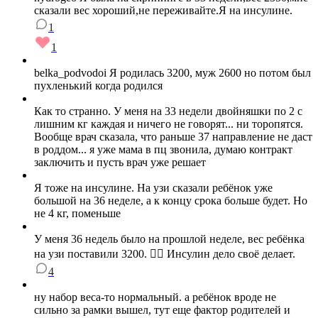
сказали вес хороший,не переживайте.Я на инсулине.
1
1
belka_podvodoi Я родилась 3200, муж 2600 но потом был
пухленький когда родился
Как то странно. У меня на 33 недели двойняшки по 2 с
лишним кг каждая и ничего не говорят... ни торопятся.
Вообще врач сказала, что раньше 37 направление не даст
в роддом... я уже мама в пц звонила, думаю контракт
заключить и пусть врач уже решает
Я тоже на инсулине. На узи сказали ребёнок уже
большой на 36 неделе, а к концу срока больше будет. Но
не 4 кг, поменьше
У меня 36 недель было на прошлой неделе, вес ребёнка
на узи поставили 3200. 🤦‍♀️ Инсулин дело своё делает.
4
ну набор веса-то нормальный. а ребёнок вроде не
сильно за рамки вышел, тут еще фактор родителей и