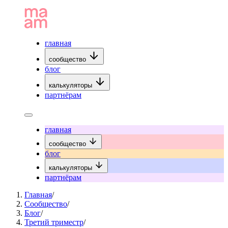
главная
сообщество
блог
калькуляторы
партнёрам
главная
сообщество
блог
калькуляторы
партнёрам
Главная
/
Сообщество
/
Блог
/
Третий триместр
/