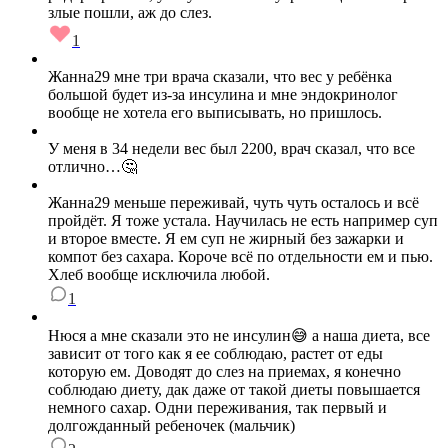
злые пошли, аж до слез.
1
Жанна29 мне три врача сказали, что вес у ребёнка
большой будет из-за инсулина и мне эндокринолог
вообще не хотела его выписывать, но пришлось.
У меня в 34 недели вес был 2200, врач сказал, что все
отлично…🤔
Жанна29 меньше переживай, чуть чуть осталось и всё
пройдёт. Я тоже устала. Научилась не есть например суп
и второе вместе. Я ем суп не жирный без зажарки и
компот без сахара. Короче всё по отдельности ем и пью.
Хлеб вообще исключила любой.
1
Нюся а мне сказали это не инсулин😅 а наша диета, все
зависит от того как я ее соблюдаю, растет от еды
которую ем. Доводят до слез на приемах, я конечно
соблюдаю диету, дак даже от такой диеты повышается
немного сахар. Одни переживания, так первый и
долгожданный ребеночек (мальчик)