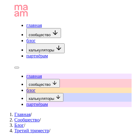
главная
сообщество
блог
калькуляторы
партнёрам
главная
сообщество
блог
калькуляторы
партнёрам
Главная
/
Сообщество
/
Блог
/
Третий триместр
/