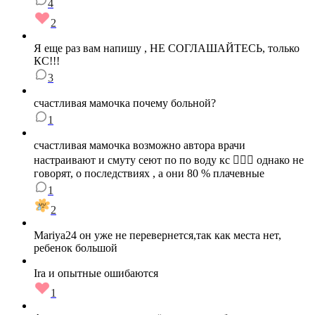
4
2
Я еще раз вам напишу , НЕ СОГЛАШАЙТЕСЬ, только
КС!!!
3
счастливая мамочка почему больной?
1
счастливая мамочка возможно автора врачи
настраивают и смуту сеют по по воду кс 🤦🏽‍♀️ однако не
говорят, о последствиях , а они 80 % плачевные
1
2
Mariya24 он уже не перевернется,так как места нет,
ребенок большой
Ira и опытные ошибаются
1