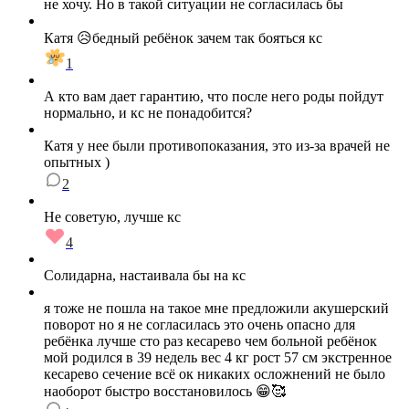
не хочу. Но в такой ситуации не согласилась бы
Катя 😥бедный ребёнок зачем так бояться кс
1
А кто вам дает гарантию, что после него роды пойдут
нормально, и кс не понадобится?
Катя у нее были противопоказания, это из-за врачей не
опытных )
2
Не советую, лучше кс
4
Солидарна, настаивала бы на кс
я тоже не пошла на такое мне предложили акушерский
поворот но я не согласилась это очень опасно для
ребёнка лучше сто раз кесарево чем больной ребёнок
мой родился в 39 недель вес 4 кг рост 57 см экстренное
кесарево сечение всё ок никаких осложнений не было
наоборот быстро восстановилось 😁🥰