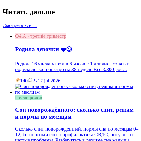
Читать дальше
Смотреть все →
Q&A · третий-триместр
Родила девочки ❤️😍
Родила 16 числа утром в 6 часов с 1 длились схватки
родила легко и быстро на 38 неделе Вес 3.300 рос…
140
22
17 jul 2026
После родов
Сон новорождённого: сколько спит, режим
и нормы по месяцам
Сколько спит новорожденный, нормы сна по месяцам 0–
12, безопасный сон и профилактика СВДС, ритуалы и
частые проблемы. Разберитесь в режиме сна малыша