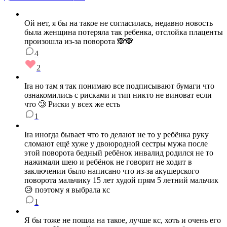
Ой нет, я бы на такое не согласилась, недавно новость
была женщина потеряла так ребенка, отслойка плаценты
произошла из-за поворота 🙈🙈
4
2
Ira но там я так понимаю все подписывают бумаги что
ознакомились с рисками и тип никто не виноват если
что 🥲 Риски у всех же есть
1
Ira иногда бывает что то делают не то у ребёнка руку
сломают ещё хуже у двоюродной сестры мужа после
этой поворота бедный ребёнок инвалид родился не то
нажимали шею и ребёнок не говорит не ходит в
заключении было написано что из-за акушерского
поворота мальчику 15 лет худой прям 5 летний мальчик
😥 поэтому я выбрала кс
1
Я бы тоже не пошла на такое, лучше кс, хоть и очень его