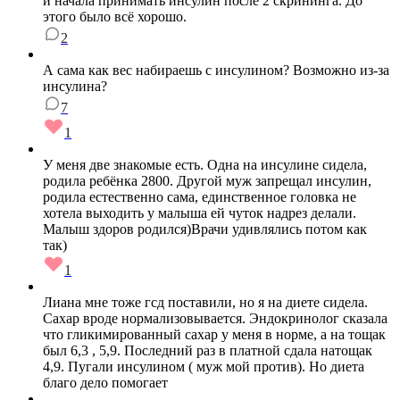
и начала принимать инсулин после 2 скрининга. До
этого было всё хорошо.
2
А сама как вес набираешь с инсулином? Возможно из-за
инсулина?
7
1
У меня две знакомые есть. Одна на инсулине сидела,
родила ребёнка 2800. Другой муж запрещал инсулин,
родила естественно сама, единственное головка не
хотела выходить у малыша ей чуток надрез делали.
Малыш здоров родился)Врачи удивлялись потом как
так)
1
Лиана мне тоже гсд поставили, но я на диете сидела.
Сахар вроде нормализовывается. Эндокринолог сказала
что гликимированный сахар у меня в норме, а на тощак
был 6,3 , 5,9. Последний раз в платной сдала натощак
4,9. Пугали инсулином ( муж мой против). Но диета
благо дело помогает