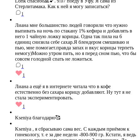
Lorik спасибо🙏💕. 9.07 поеду в Уфу. Я сама из
Стерлитамака. Как к ней я могу записаться?
1
Лиана мне большинство людей говорили что нужно
выпивать на ночь по стакану 1% кефира и добавлять в
него 1 чайную ложку корицы. Одна так пила на 6
единиц снизила себе сахар.Я блендером смешиваю и
пью, мне помогает.правда запах и вкус корицы терпеть
немогу)Можно утром пить, но я перед сном пью, что бы
совсем голодной спать не ложиться.
1
1
Лиана а ещё я в интернете читала что в кофе
естественно без сахара корицу добавляют. Ну тут я не
стала экспериментировать.
1
Kseniya благодарю🥰
Kseniya , я сбрасываю сама вес. С каждым приёмом к
гинекологу, т. е за две недели -800-900 гр. Кстати, я ведь