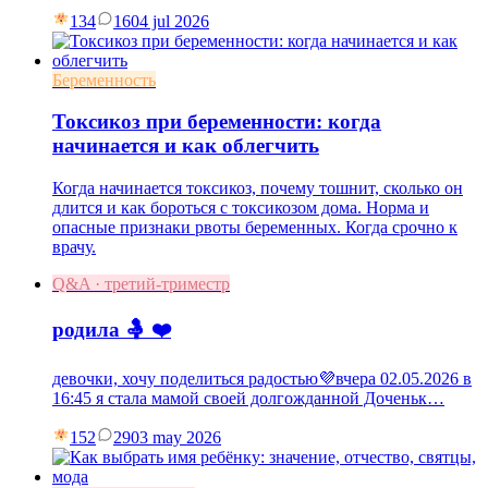
134
16
04 jul 2026
Беременность
Токсикоз при беременности: когда
начинается и как облегчить
Когда начинается токсикоз, почему тошнит, сколько он
длится и как бороться с токсикозом дома. Норма и
опасные признаки рвоты беременных. Когда срочно к
врачу.
Q&A · третий-триместр
родила 🤱 ❤️
девочки, хочу поделиться радостью💜вчера 02.05.2026 в
16:45 я стала мамой своей долгожданной Доченьк…
152
29
03 may 2026