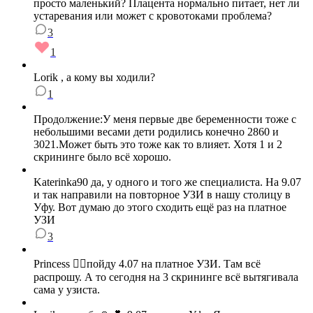
просто маленький? Плацента нормально питает, нет ли
устаревания или может с кровотоками проблема?
3
1
Lorik , а кому вы ходили?
1
Продолжение:У меня первые две беременности тоже с
небольшими весами дети родились конечно 2860 и
3021.Может быть это тоже как то влияет. Хотя 1 и 2
скрининге было всё хорошо.
Katerinka90 да, у одного и того же специалиста. На 9.07
и так направили на повторное УЗИ в нашу столицу в
Уфу. Вот думаю до этого сходить ещё раз на платное
УЗИ
3
Princess 🤷‍♀️пойду 4.07 на платное УЗИ. Там всё
распрошу. А то сегодня на 3 скрининге всё вытягивала
сама у узиста.