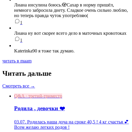
Лиана инсулина боюсь.🫣Сахар в норму пришёл,
немного забросила диету. Сладкое очень сильно люблю,
но теперь правда чуток употребляю(
1
Лиана ну вот скорее всего дело в маточных кровотоках
1
Katerinka90 я тоже так думаю.
читать в maam
Читать дальше
Смотреть все →
Q&A · третий-триместр
Родила , девочки ❤️
03.07. Родилась наша доча на сроке 40,5 ! 4 кг счастья 💕
Всем желаю легких родов !