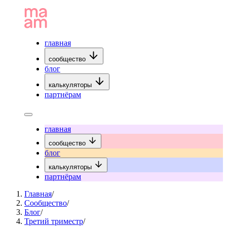
главная
сообщество
блог
калькуляторы
партнёрам
главная
сообщество
блог
калькуляторы
партнёрам
Главная
/
Сообщество
/
Блог
/
Третий триместр
/