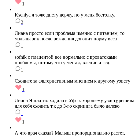
1
Kseniya я тоже диету держу, но у меня бестолку.
2
Лиана просто если проблема именно с питанием, то
малышарик после рождения догонит норму веса
1
sofnik с плацентой всё нормально,с кроватоками
проблемы, потому что у меня давление и гсд.
1
Сходите за альтернативным мнением к другому узисту
1
Лиана Я платно ходила в Уфе к хорошему узисту,решила
для себя сходить т.к до 3-го скринига было далеко
1
1
А что врач сказал? Малыш пропорционально растет,