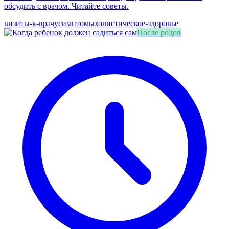
обсудить с врачом. Читайте советы.
визиты-к-врачу
симптомы
холистическое-здоровье
После родов