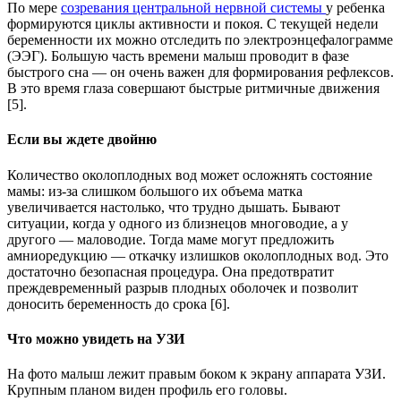
По мере
созревания центральной нервной системы
у ребенка
формируются циклы активности и покоя. С текущей недели
беременности их можно отследить по электроэнцефалограмме
(ЭЭГ). Большую часть времени малыш проводит в фазе
быстрого сна — он очень важен для формирования рефлексов.
В это время глаза совершают быстрые ритмичные движения
[5].
Если вы ждете двойню
Количество околоплодных вод может осложнять состояние
мамы: из-за слишком большого их объема матка
увеличивается настолько, что трудно дышать. Бывают
ситуации, когда у одного из близнецов многоводие, а у
другого — маловодие. Тогда маме могут предложить
амниоредукцию — откачку излишков околоплодных вод. Это
достаточно безопасная процедура. Она предотвратит
преждевременный разрыв плодных оболочек и позволит
доносить беременность до срока [6].
Что можно увидеть на УЗИ
На фото малыш лежит правым боком к экрану аппарата УЗИ.
Крупным планом виден профиль его головы.