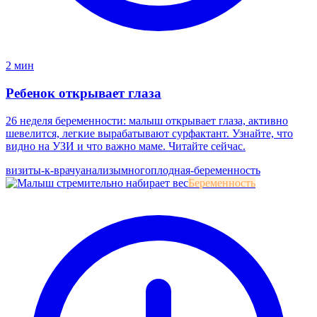
2 мин
Ребенок открывает глаза
26 неделя беременности: малыш открывает глаза, активно
шевелится, легкие вырабатывают сурфактант. Узнайте, что
видно на УЗИ и что важно маме. Читайте сейчас.
визиты-к-врачу
анализы
многоплодная-беременность
Беременность