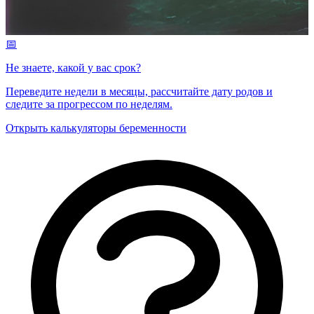
📅
Не знаете, какой у вас срок?
Переведите недели в месяцы, рассчитайте дату родов и
следите за прогрессом по неделям.
Открыть калькуляторы беременности