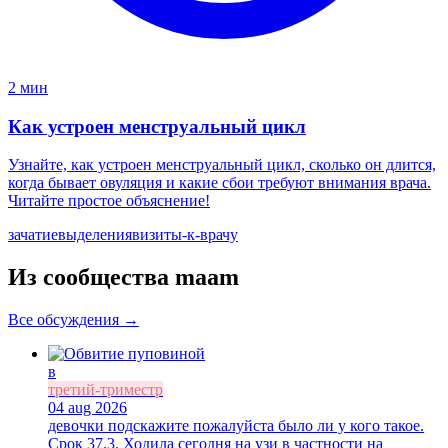
2 мин
Как устроен менструальный цикл
Узнайте, как устроен менструальный цикл, сколько он длится,
когда бывает овуляция и какие сбои требуют внимания врача.
Читайте простое объяснение!
зачатие
выделения
визиты-к-врачу
Из сообщества maam
Все обсуждения →
в
третий-триместр
04 aug 2026
девочки подскажите пожалуйста было ли у кого такое.
Срок 37.3. Ходила сегодня на узи в частности на