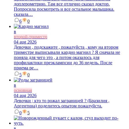
доплерометрию. Там все отлично сказал доктор.
Попросила посмотреть и все остальное малышика.
сказала…
6
0
в
второй-триместр
04 aug 2026
Девочки , подскажите , пожалуйста , кому на втором
триместре выписывали кардио магнил ? Я сначала не
поняла для чего это , а потом оказалось для
профилактики преэклампсии до 36 недель. После
приема ре…
5
0
в
основная
04 aug 2026
Девочки ; кто то рожал заграницей ? (Бразилия ,
Аргентина) поделитесь опытом пожалуйста.
0
5
в