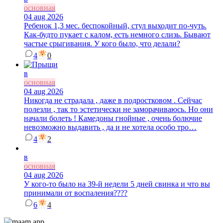
основная
04 aug 2026
Ребенок 1,3 мес. беспокойный, стул выходит по-чуть.
Как-будто пукает с калом, есть немного слизь. Бывают
частые срыгивания. У кого было, что делали?
4
0
в
основная
04 aug 2026
Никогда не страдала , даже в подростковом . Сейчас
полезли , так то эстетически не заморачиваюсь. Но они
начали болеть ! Камедоны гнойные , очень болючие
невозможно выдавить , да и не хотела особо тро…
4
2
в
основная
04 aug 2026
У кого-то было на 39-й недели 5 дней свинка и что вы
принимали от воспаления????
6
4