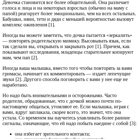
Девочка становится все более общительной. Она различает
голоса и лица и на некоторых взрослых (обычно на маму с
папой) реагирует более эмоционально, чем на всех остальных.
Бабушки, няни, тети и дяди с меньшей вероятностью вызовут
комплекс оживления [1].
Иногда вы можете заметить, что дочка пытается «зеркалить»
— повторять родительскую мимику. Высовывать язык, если
так сделали вы, открывать и закрывать рот [1]. Причем, как
показывают исследования, младенцы старательнее копируют
мам, чем пап [2].
Иногда ваша малышка, вместо того чтобы повторять за вами
гримасы, начинает их комментировать — издает лепечущие
звуки [2]. Другого способа поговорить с вами у нее еще не
наработано.
Но надо быть внимательными и осторожными. Часто
родители, обрадованные, что с дочкой можно почти по-
настоящему общаться, утомляют ее. Если малышка, играя с
вами, вдруг заплакала, скорее всего, это значит, что она
устала. Со временем вы научитесь улавливать более ранние
сигналы, означающие, что ей надо побыть наедине с собой [3]:
она избегает зрительного контакта;