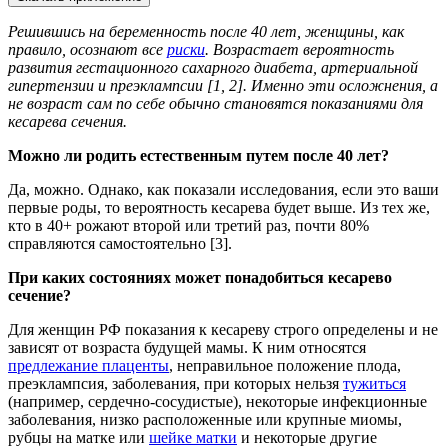
Решившись на беременность после 40 лет, женщины, как
правило, осознают все
риски
. Возрастает вероятность
развития гестационного сахарного диабета, артериальной
гипертензии и преэклампсии [1, 2]. Именно эти осложнения, а
не возраст сам по себе обычно становятся показаниями для
кесарева сечения.
Можно ли родить естественным путем после 40 лет?
Да, можно. Однако, как показали исследования, если это ваши
первые роды, то вероятность кесарева будет выше. Из тех же,
кто в 40+ рожают второй или третий раз, почти 80%
справляются самостоятельно [3].
При каких состояниях может понадобиться кесарево
сечение?
Для женщин РФ показания к кесареву строго определены и не
зависят от возраста будущей мамы. К ним относятся
предлежание плаценты
, неправильное положение плода,
преэклампсия, заболевания, при которых нельзя
тужиться
(например, сердечно-сосудистые), некоторые инфекционные
заболевания, низко расположенные или крупные миомы,
рубцы на матке или
шейке матки
и некоторые другие