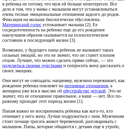
в ребенка не потому, что муж ей больше неинтересен. Все
дело в том, что у мамы с малышом могут устанавливаться
очень тесные эмоциональные отношения задолго до родов.
Фиксация на малыше биологически обусловлена.
Материнский голос
успокаивает малыша [2]. Ее
сосредоточенность на ребенке еще до его рождения
наилучшим образом сказывается на психологическом
состоянии в последующей жизни [3].
Возможно, у будущего папы ребенок не вызывает таких
сильных эмоций, но это не значит, что он станет плохим
отцом. Лучшее, что можно сделать прямо сейчас, — это
поделиться своими чувствами
и попросить жену рассказать о
своих эмоциях.
Они могут не совпадать: например, мужчина переживает, как
рождение ребенка повлияет на
интимные отношения
, а
женщина уже вся в мыслях об
обустройстве детской
. Это не
значит, что ее отношение правильное, а ваше — нет. Все по-
разному проходят этот период жизни [1].
Папам важно не воспринимать ребенка как кого-то, кто
отнимает у него жену. Лучше подружиться с ним. Мужчинам
стоит почаще трогать живот беременной, разговаривать с
малышом. Папы, которые общаются с детьми еще в утробе,