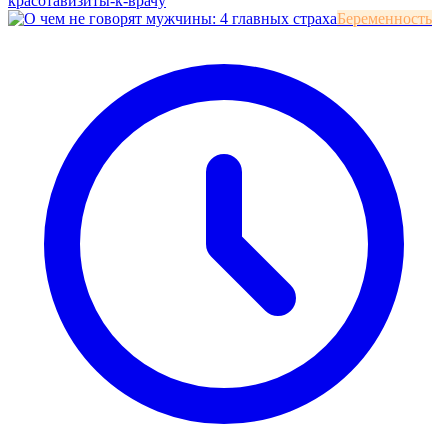
красота
визиты-к-врачу
Беременность