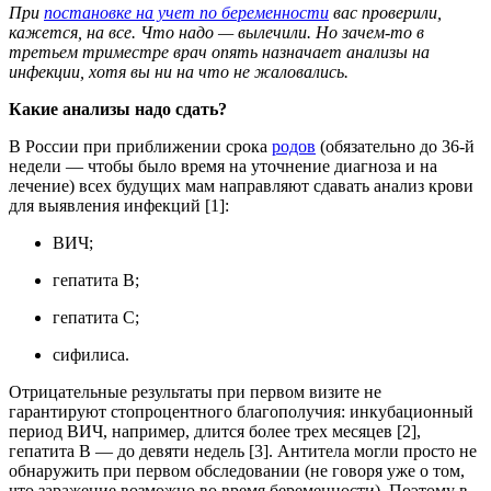
При
постановке на учет по беременности
вас проверили,
кажется, на все. Что надо — вылечили. Но зачем-то в
третьем триместре врач опять назначает анализы на
инфекции, хотя вы ни на что не жаловались.
Какие анализы надо сдать?
В России при приближении срока
родов
(обязательно до 36-й
недели — чтобы было время на уточнение диагноза и на
лечение) всех будущих мам направляют сдавать анализ крови
для выявления инфекций [1]:
ВИЧ;
гепатита В;
гепатита С;
сифилиса.
Отрицательные результаты при первом визите не
гарантируют стопроцентного благополучия: инкубационный
период ВИЧ, например, длится более трех месяцев [2],
гепатита В — до девяти недель [3]. Антитела могли просто не
обнаружить при первом обследовании (не говоря уже о том,
что заражение возможно во время беременности). Поэтому в