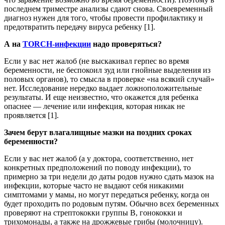
последнем триместре анализы сдают снова. Своевременный
диагноз нужен для того, чтобы провести профилактику и
предотвратить передачу вируса ребенку [1].
А на
TORCH-инфекции
надо проверяться?
Если у вас нет жалоб (не выскакивал герпес во время
беременности, не беспокоил зуд или гнойные выделения из
половых органов), то смысла в проверке «на всякий случай»
нет. Исследование нередко выдает ложноположительные
результаты. И еще неизвестно, что окажется для ребенка
опаснее — лечение или инфекция, которая никак не
проявляется [1].
Зачем берут влагалищные мазки на поздних сроках
беременности?
Если у вас нет жалоб (а у доктора, соответственно, нет
конкретных предположений по поводу инфекции), то
примерно за три недели до даты родов нужно сдать мазок на
инфекции, которые часто не выдают себя никакими
симптомами у мамы, но могут передаться ребенку, когда он
будет проходить по родовым путям. Обычно всех беременных
проверяют на стрептококки группы В, гонококки и
трихомонады, а также на дрожжевые грибы (молочницу).