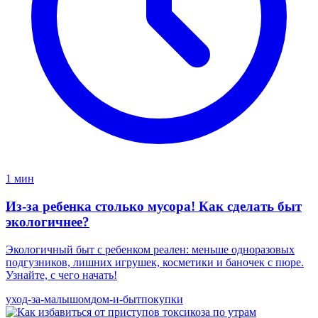
1 мин
Из-за ребенка столько мусора! Как сделать быт
экологичнее?
Экологичный быт с ребенком реален: меньше одноразовых
подгузников, лишних игрушек, косметики и баночек с пюре.
Узнайте, с чего начать!
уход-за-малышом
дом-и-быт
покупки