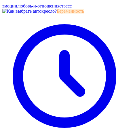
эмоции
любовь-и-отношения
стресс
Беременность