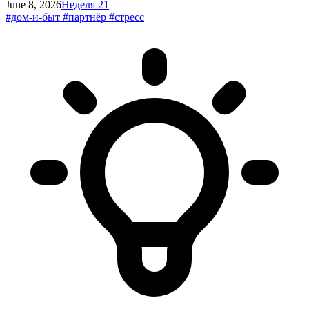
June 8, 2026
Неделя 21
#дом-и-быт
#партнёр
#стресс