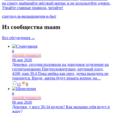
на спину, выбирайте жёсткий матрас и не используйте одеяло.
Узнайте главные правила, читайте!
сон
уход-за-малышом
дом-и-быт
Из сообщества maam
Все обсуждения →
в
третий-триместр
06 aug 2026
Девочки, сегодня положили на дородовое отделение на
госпитализацию Предположительно, крупный плод,
4100, нам 39.4 Пока шейка как орех, дочка выходить не
торопится. Вроде, завтра будут решать вопрос на…
11
0
в
третий-триместр
06 aug 2026
Девочки, у кого 30-34 недели? Как малыши себя ведут в
жару?