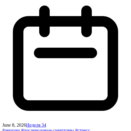
June 8, 2026
Неделя 34
#эмоции
#послеродовые-симптомы
#стресс