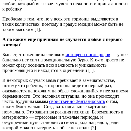
любви, который вызывает чувство нежности и привязанности
к ребенку.
Проблема в том, что не у всех эти гормоны выделяются в
таких количествах, поэтому и градус эмоций может быть не
таким высоким [1].
А по каким еще причинам не случается любви с первого
взгляда?
Бывает, что женщина слишком
истощена после родов
— у нее
банально нет сил на эмоциональную бурю. Кто-то просто не
может сразу осознать всю важность и уникальность
происходящего и находится в оцепенении [1].
В некоторых случаях мама пребывает в замешательстве,
потому что ребенок, которого она видит в первый раз,
оказывается непохожим на образ, сложившийся у нее за время
беременности. Это неловкая ситуация, но она происходит
часто. Будущим мамам
свойственно фантазировать
о том,
каким будет малыш. Создавать идеальные картинки —
нормально. Это защитная реакция психики. Беременность и
материнство — стрессовые и тяжелые периоды, и
безупречный пупс становится своего рода наградой, ради
которой можно вытерпеть любые невзгоды [2].