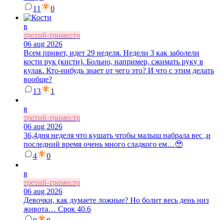
11
0
в
третий-триместр
06 aug 2026
Всем привет, идет 29 неделя. Недели 3 как заболели
кости рук (кисти). Больно, например, сжимать руку в
кулак. Кто-нибудь знает от чего это? И что с этим делать
вообще?
13
1
в
третий-триместр
06 aug 2026
36,4дня неделя что кушать чтобы малыш набрала вес ,и
последний время очень много сладкого ем…🥹
4
0
в
третий-триместр
06 aug 2026
Девочки, как думаете ложные? Но болит весь день низ
живота… Срок 40.6