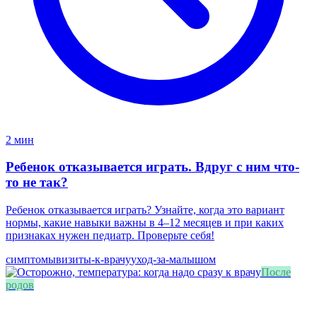
2 мин
Ребенок отказывается играть. Вдруг с ним что-
то не так?
Ребенок отказывается играть? Узнайте, когда это вариант
нормы, какие навыки важны в 4–12 месяцев и при каких
признаках нужен педиатр. Проверьте себя!
симптомы
визиты-к-врачу
уход-за-малышом
После
родов