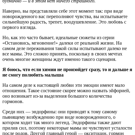
буднично — и в этом нет ничего страшного.
Наверно, вы представляли себе этот момент так: при виде
новорожденного вас переполняют чувства, вы испытываете
сильнейшую радость, трепет, воодушевление. Это любовь с
первого взгляда.
Но, как это часто бывает, идеальные сюжеты из серии
«Остановись, мгновение!» далеки от реальной жизни. На
самом деле переживания такой силы испытывают далеко не
все мамы. Это сложно принять, поскольку в своих мечтах
очень многие женщины ждут именно такого сценария.
Я боюсь, что если химии не произойдет сразу, то и дальше я
не смогу полюбить малыша
На самом деле к настоящей любви эти эмоции имеют мало
отношения. Такое состояние скорее можно назвать эйфорией,
оно возникает из-за выделения большого количества
гормонов.
Среди них — эндорфины: они приводят к тому самому
пьянящему возбуждению при виде новорожденного, о
котором ходит так много легенд. Эндорфины также дают
прилив сил, поэтому некоторые мамы не чувствуют усталости
после родов. Другой главный герой — окситоцин, гормон