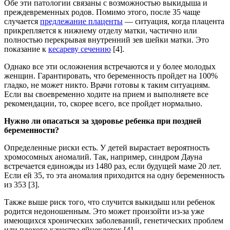
Обе эти патологии связаны с возможностью выкидыша и
преждевременных родов. Помимо этого, после 35 чаще
случается
предлежание плаценты
— ситуация, когда плацента
прикрепляется к нижнему отделу матки, частично или
полностью перекрывая внутренний зев шейки матки. Это
показание к
кесареву сечению
[4].
Однако все эти осложнения встречаются и у более молодых
женщин. Гарантировать, что беременность пройдет на 100%
гладко, не может никто. Врачи готовы к таким ситуациям.
Если вы своевременно ходите на прием и выполняете все
рекомендации, то, скорее всего, все пройдет нормально.
Нужно ли опасаться за здоровье ребенка при поздней
беременности?
Определенные риски есть. У детей вырастает вероятность
хромосомных аномалий. Так, например, синдром Дауна
встречается единожды из 1480 раз, если будущей маме 20 лет.
Если ей 35, то эта аномалия приходится на одну беременность
из 353 [3].
Также выше риск того, что случится выкидыш или ребенок
родится недоношенным. Это может произойти из-за уже
имеющихся хронических заболеваний, генетических проблем
или плохого качества яйцеклеток [4].