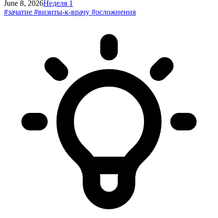
June 8, 2026
Неделя 1
#зачатие
#визиты-к-врачу
#осложнения