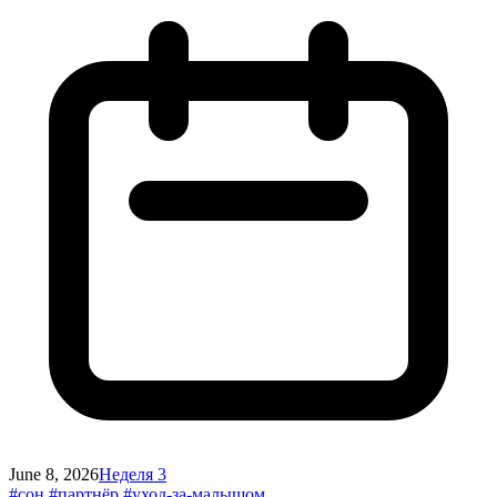
June 8, 2026
Неделя 3
#сон
#партнёр
#уход-за-малышом