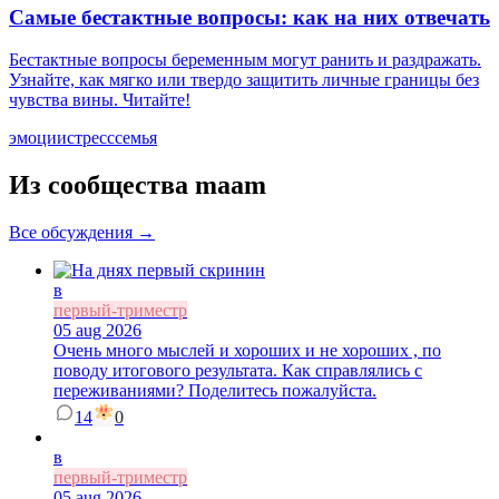
Самые бестактные вопросы: как на них отвечать
Бестактные вопросы беременным могут ранить и раздражать.
Узнайте, как мягко или твердо защитить личные границы без
чувства вины. Читайте!
эмоции
стресс
семья
Из сообщества maam
Все обсуждения →
в
первый-триместр
05 aug 2026
Очень много мыслей и хороших и не хороших , по
поводу итогового результата. Как справлялись с
переживаниями? Поделитесь пожалуйста.
14
0
в
первый-триместр
05 aug 2026