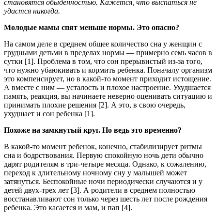
становятся обыденностью. Кажется, что выспаться не
удастся никогда.
Молодые мамы спят меньше нормы. Это опасно?
На самом деле в среднем общее количество сна у женщин с
грудными детьми в пределах нормы — примерно семь часов в
сутки [1]. Проблема в том, что сон прерывистый из-за того,
что нужно убаюкивать и кормить ребенка. Поначалу организм
это компенсирует, но в какой-то момент приходит истощение.
А вместе с ним — усталость и плохое настроение. Ухудшается
память, реакция, вы начинаете неверно оценивать ситуацию и
принимать плохие решения [2]. А это, в свою очередь,
ухудшает и сон ребенка [1].
Похоже на замкнутый круг. Но ведь это временно?
В какой-то момент ребенок, конечно, стабилизирует ритмы
сна и бодрствования. Первую спокойную ночь дети обычно
дарят родителям в три-четыре месяца. Однако, к сожалению,
переход к длительному ночному сну у малышей может
затянуться. Беспокойные ночи периодически случаются и у
детей двух-трех лет [3]. А родители в среднем полностью
восстанавливают сон только через шесть лет после рождения
ребенка. Это касается и мам, и пап [4].