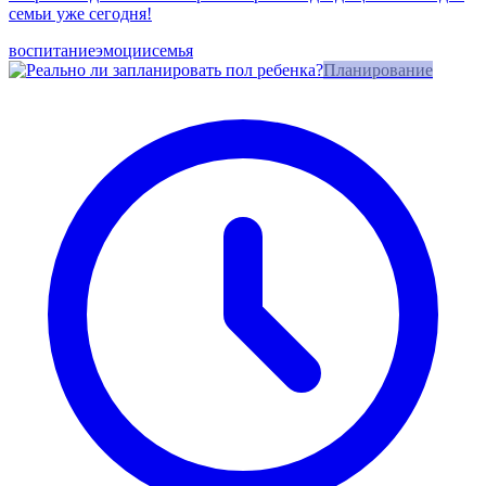
семьи уже сегодня!
воспитание
эмоции
семья
Планирование