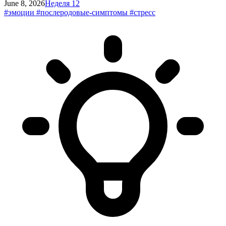
June 8, 2026
Неделя 12
#эмоции
#послеродовые-симптомы
#стресс