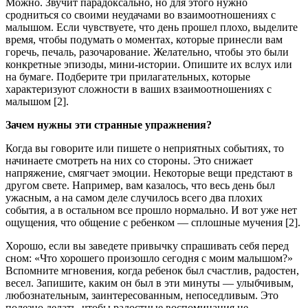
Можно. Звучит парадоксально, но для этого нужно
сродниться со своими неудачами во взаимоотношениях с
малышом. Если чувствуете, что день прошел плохо, выделите
время, чтобы подумать о моментах, которые принесли вам
горечь, печаль, разочарование. Желательно, чтобы это были
конкретные эпизоды, мини-истории. Опишите их вслух или
на бумаге. Подберите три прилагательных, которые
характеризуют сложности в ваших взаимоотношениях с
малышом [2].
Зачем нужны эти странные упражнения?
Когда вы говорите или пишете о неприятных событиях, то
начинаете смотреть на них со стороны. Это снижает
напряжение, смягчает эмоции. Некоторые вещи предстают в
другом свете. Например, вам казалось, что весь день был
ужасным, а на самом деле случилось всего два плохих
события, а в остальном все прошло нормально. И вот уже нет
ощущения, что общение с ребенком — сплошные мучения [2].
Хорошо, если вы заведете привычку спрашивать себя перед
сном: «Что хорошего произошло сегодня с моим малышом?»
Вспомните мгновения, когда ребенок был счастлив, радостен,
весел. Запишите, каким он был в эти минуты — улыбчивым,
любознательным, заинтересованным, непоседливым. Это
полезно делать, чтобы радостные воспоминания не