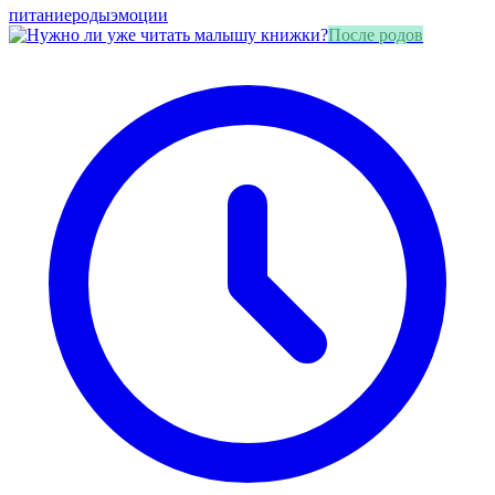
питание
роды
эмоции
После родов