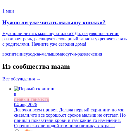
1 мин
Нужно ли уже читать малышу книжки?
Нужно ли читать малышу книжки? Да: регулярное чтение
развивает речь, расширяет словарный запас и укрепляет связь
с родителями. Начните уже сегодня дома!
воспитание
уход-за-малышом
досуг-и-развлечения
Из сообщества maam
Все обсуждения →
в
первый-триместр
04 aug 2026
Девочки,всем привет. Делала первый скрининг, по узи
сказали,что все хорошо,от сроков малыш не отстает. Но
пришли показатели крови и там какие-то изменения.
Срочно сказали подойти в поликлинику завтра.…