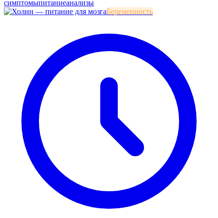
симптомы
питание
анализы
Беременность