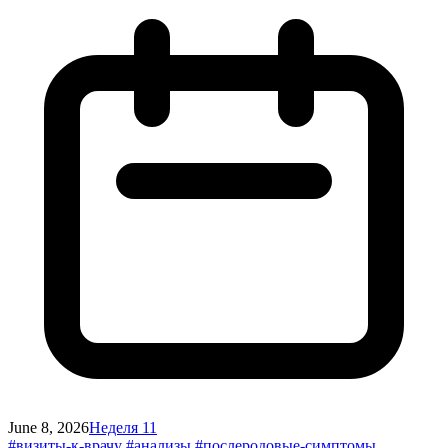
June 8, 2026
Неделя 11
#визиты-к-врачу
#анализы
#послеродовые-симптомы