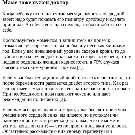
Маме тоже нужен доктор
Когда ребенку исполнится три месяца, начнется очередной
забег: надо будет показать его педиатру, ортопеду и сделать
прививки. А сейчас есть пара недель, чтобы позаботиться о
себе.
Воспользуйтесь моментом и запишитесь на прием к
стоматологу: скорее всего, вы не были у него как минимум
год. Если у вас повышенный уровень сахара в крови, то до
зубного врача лучше дойти как можно скорее: отмечено, что у
недавно родивших женщин кариес почти в 70% случаев
связан с высоким уровнем глюкозы [1].
Если у вас был гестационный диабет, то есть вероятность, что
после беременности разовьется диабет второго типа. Как раз
сейчас имеет смысл провести тест на толерантность к глюкозе.
При необходимости врач назначит лечение или даст
рекомендации по питанию [2].
Если вам все время душно и жарко, у вас бывают приступы
учащенного сердцебиения, вы плачете по пустякам или
панически боитесь за ребенка (настолько, что не можете
уснуть, когда он спит) — это не просто признаки усталости.
Обязательно расскажите о них своему терапевту или