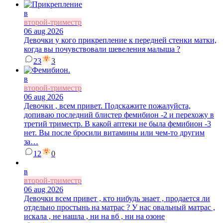
в
второй-триместр
06 aug 2026
Девочки у кого прикрепление к передней стенки матки,
когда вы почувствовали шевеления малыша ?
23
3
в
второй-триместр
06 aug 2026
Девочки , всем привет. Подскажите пожалуйста,
допиваю последний блистер фемибион -2 и перехожу в
третий триместр. В какой аптеки не была фемибион -3
нет. Вы после бросили витамины или чем-то другим
за…
12
0
в
второй-триместр
06 aug 2026
Девочки всем привет , кто нибудь знает , продается ли
отдельно простынь на матрас ? У нас овальный матрас ,
искала , не нашла , ни на вб , ни на озоне