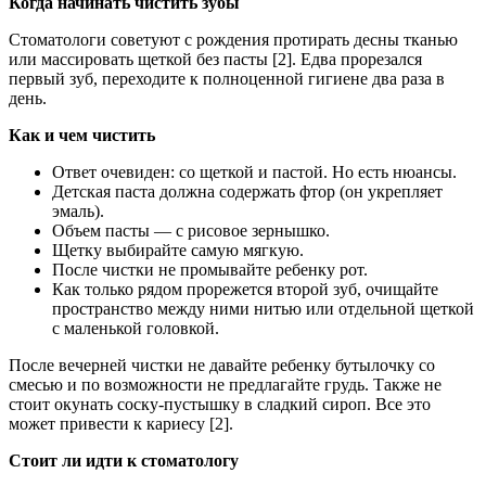
Когда начинать чистить зубы
Стоматологи советуют с рождения протирать десны тканью
или массировать щеткой без пасты [2]. Едва прорезался
первый зуб, переходите к полноценной гигиене два раза в
день.
Как и чем чистить
Ответ очевиден: со щеткой и пастой. Но есть нюансы.
Детская паста должна содержать фтор (он укрепляет
эмаль).
Объем пасты — с рисовое зернышко.
Щетку выбирайте самую мягкую.
После чистки не промывайте ребенку рот.
Как только рядом прорежется второй зуб, очищайте
пространство между ними нитью или отдельной щеткой
с маленькой головкой.
После вечерней чистки не давайте ребенку бутылочку со
смесью и по возможности не предлагайте грудь. Также не
стоит окунать соску-пустышку в сладкий сироп. Все это
может привести к кариесу [2].
Стоит ли идти к стоматологу