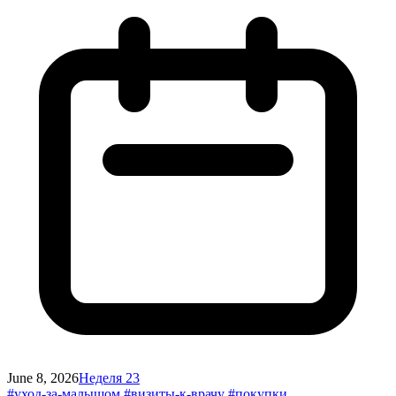
June 8, 2026
Неделя 23
#уход-за-малышом
#визиты-к-врачу
#покупки