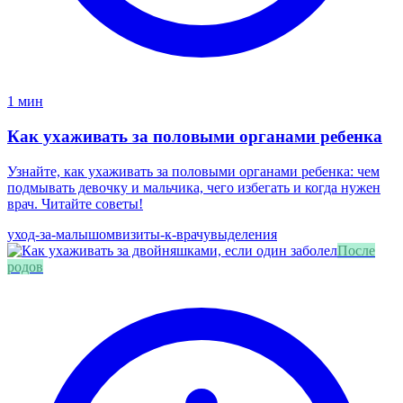
1 мин
Как ухаживать за половыми органами ребенка
Узнайте, как ухаживать за половыми органами ребенка: чем
подмывать девочку и мальчика, чего избегать и когда нужен
врач. Читайте советы!
уход-за-малышом
визиты-к-врачу
выделения
После
родов