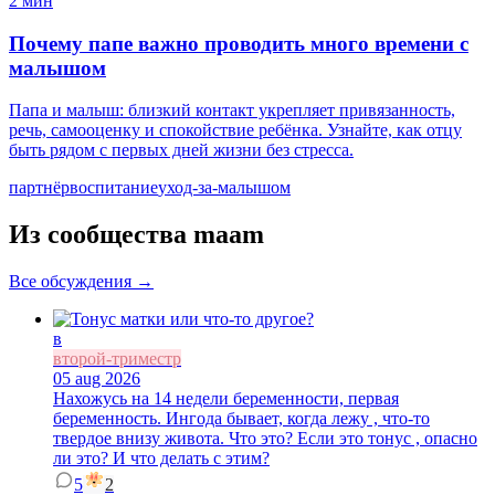
2 мин
Почему папе важно проводить много времени с
малышом
Папа и малыш: близкий контакт укрепляет привязанность,
речь, самооценку и спокойствие ребёнка. Узнайте, как отцу
быть рядом с первых дней жизни без стресса.
партнёр
воспитание
уход-за-малышом
Из сообщества maam
Все обсуждения →
в
второй-триместр
05 aug 2026
Нахожусь на 14 недели беременности, первая
беременность. Ингода бывает, когда лежу , что-то
твердое внизу живота. Что это? Если это тонус , опасно
ли это? И что делать с этим?
5
2