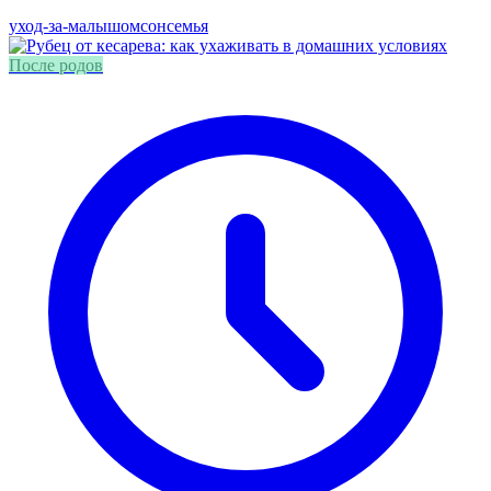
уход-за-малышом
сон
семья
После родов