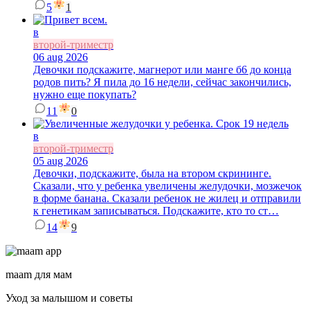
5
1
в
второй-триместр
06 aug 2026
Девочки подскажите, магнерот или манге б6 до конца
родов пить? Я пила до 16 недели, сейчас закончились,
нужно еще покупать?
11
0
в
второй-триместр
05 aug 2026
Девочки, подскажите, была на втором скрининге.
Сказали, что у ребенка увеличены желудочки, мозжечок
в форме банана. Сказали ребенок не жилец и отправили
к генетикам записываться. Подскажите, кто то ст…
14
9
maam для мам
Уход за малышом и советы